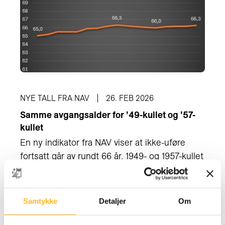
NYE TALL FRA NAV
26. FEB 2026
Samme avgangsalder for ’49-kullet og ’57-
kullet
En ny indikator fra NAV viser at ikke-uføre
fortsatt går av rundt 66 år. 1949- og 1957-kullet
har samme median avgangsalder, ifølge
statistikksjef Ulf Andersen.
Samtykke
Detaljer
Om