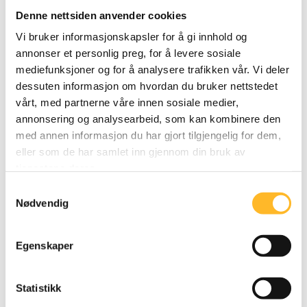
Denne nettsiden anvender cookies
Vi bruker informasjonskapsler for å gi innhold og
annonser et personlig preg, for å levere sosiale
mediefunksjoner og for å analysere trafikken vår. Vi deler
dessuten informasjon om hvordan du bruker nettstedet
vårt, med partnerne våre innen sosiale medier,
annonsering og analysearbeid, som kan kombinere den
med annen informasjon du har gjort tilgjengelig for dem,
eller som de har samlet inn gjennom din bruk av
BREDT SAMARBEID MED KLP
25. FEB 2026
tjenestene deres.
Har møtt 70 virksomheter
Samtykkevalg
Nødvendig
KLP og Kunnskapssenter for lengre arbeidsliv
har i flere år samarbeidet om å få senkarriere,
seniorpolitikk og pensjon høyere opp på
Egenskaper
agendaen i kommune- og helse-Norge. Nå ser
de tegn til positiv utvikling i avgangsalder. Et
Statistikk
felles mål om å bidra til god informasjon om