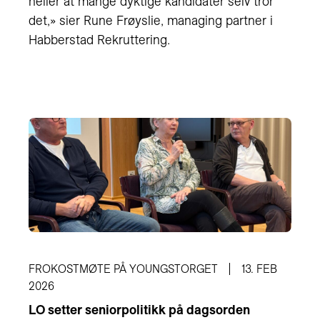
heller at mange dyktige kandidater selv tror
det,» sier Rune Frøyslie, managing partner i
Habberstad Rekruttering.
FROKOSTMØTE PÅ YOUNGSTORGET
13. FEB
2026
LO setter seniorpolitikk på dagsorden