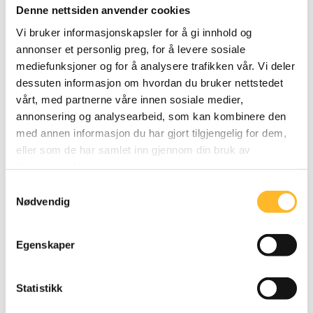
handler også denne samtalen om å identifisere
Denne nettsiden anvender cookies
hvordan du som leder kan påvirke hverdagen til
Vi bruker informasjonskapsler for å gi innhold og
medarbeideren din.
annonser et personlig preg, for å levere sosiale
mediefunksjoner og for å analysere trafikken vår. Vi deler
«Det kan være fruktbart å knytte tema som
dessuten informasjon om hvordan du bruker nettstedet
arbeidsoppgaver, ansvar, kompetanse og læring til
vårt, med partnerne våre innen sosiale medier,
den enkelte medarbeiders egen situasjon, og til
annonsering og analysearbeid, som kan kombinere den
medarbeiderens opplevelse av eget arbeidsmiljø.
med annen informasjon du har gjort tilgjengelig for dem,
eller som de har samlet inn gjennom din bruk av
Ved å stimulere til både personal- og
tjenestene deres.
arbeidsmiljøutvikling kan det gi leder ideer til bedre
Samtykkevalg
samhandling og ressursutnyttelse,» sier Moen.
Nødvendig
Milepæler
Egenskaper
Noen virksomheter gjennomfører egne
seniorsamtaler eller «milepælsamtaler» ved en gitt
alder. Dette skjemaet kan benyttes ved slike
Statistikk
anledninger, også. Vår erfaring er imidlertid at flere