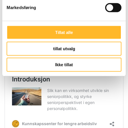
og flere virksomheter velger å integrere
Markedsføring
seniorperspektivet i sine ordinære
medarbeidersamtaler.
Vi anbefaler at det settes av 60–90 minutter til hver
Tillat alle
samtale.
tillat utvalg
Les mer om å være leder for seniorer i vår
Seniorpolitiske veileder her.
Ikke tillat