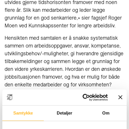
utvides gjerne tidshorisonten framover med noen
flere år. Slik kan medarbeider og leder legge
grunnlag for en god senkarriere,» sier fagsjef Roger
Moen ved Kunnskapssenter for lengre arbeidsliv.
Hensikten med samtalen er å snakke systematisk
sammen om arbeidsoppgaver, ansvar, kompetanse,
utviklingsbehov/-muligheter, gi hverandre gjensidige
tilbakemeldinger og sammen legge et grunnlag for
den videre yrkeskarrieren. Hvordan er den ønskede
jobbsituasjonen framover, og hva er mulig for både
den enkelte medarbeider og for virksomheten?
Utvikling
Det er viktig at leder kommuniserer hvor viktig det er
Samtykke
Detaljer
Om
å beholde og videreutvikle sine seniorer. I tillegg til å
ha dialog om arbeidssituasjon for medarbeideren,