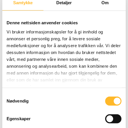
Samtykke
Detaljer
Om
tilbake til gammel jobb
Svært få av respondentene ønsker seg tilbake til sin
Denne nettsiden anvender cookies
tidligere jobb. Bare én av ti ville takket ja til et års
Vi bruker informasjonskapsler for å gi innhold og
vikariat hos tidligere arbeidsgiver. En tredjedel sier
annonser et personlig preg, for å levere sosiale
at de ikke kan tenke seg å gå tilbake til den gamle
mediefunksjoner og for å analysere trafikken vår. Vi deler
jobben.
dessuten informasjon om hvordan du bruker nettstedet
vårt, med partnerne våre innen sosiale medier,
«Jeg trodde flere ville tilbake til sin gamle jobb, men
annonsering og analysearbeid, som kan kombinere den
de fleste ville heller prøve noe nytt. Hvis de i det
med annen informasjon du har gjort tilgjengelig for dem,
hele tatt skulle tilbake, var det betinget av redusert
eller som de har samlet inn gjennom din bruk av
tjenestene deres.
stilling og stor grad av egen fleksibilitet,» sier
Wathne.
Samtykkevalg
Nødvendig
Fleksibilitet på
Egenskaper