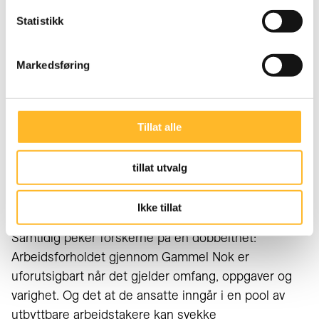
arbeidstakers premisser
Statistikk
Fleksibilitet går igjen som et hovedtema i studien.
Mange sier at det er avgjørende å kunne bestemme
Markedsføring
når og hvor mye de vil jobbe, og å kunne si nei til
oppdrag de ikke ønsker.
Tillat alle
«Det interessante her er at fleksibiliteten i stor grad
er på arbeidstakers premisser. Det bryter litt med
tillat utvalg
logikken i mye av dagens arbeidsliv, hvor fleksibilitet
ofte betyr at arbeidsgiver får mer å gå på,» sier
Wathne.
Ikke tillat
Samtidig peker forskerne på en dobbelthet:
Arbeidsforholdet gjennom Gammel Nok er
uforutsigbart når det gjelder omfang, oppgaver og
varighet. Og det at de ansatte inngår i en pool av
utbyttbare arbeidstakere kan svekke