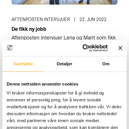
AFTENPOSTEN INTERVJUER
22. JUN 2022
De fikk ny jobb
Aftenposten intervjuer Lena og Marit som fikk
jobb i JM da de var 56 og 61 år gamle. De har
fem gode råd til deg som søker jobb:
Samtykke
Detaljer
Om
Denne nettsiden anvender cookies
Vi bruker informasjonskapsler for å gi innhold og
annonser et personlig preg, for å levere sosiale
mediefunksjoner og for å analysere trafikken vår. Vi deler
dessuten informasjon om hvordan du bruker nettstedet
vårt, med partnerne våre innen sosiale medier,
annonsering og analysearbeid, som kan kombinere den