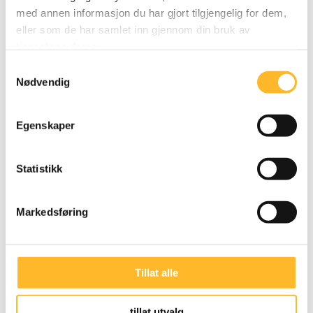
med annen informasjon du har gjort tilgjengelig for dem,
eller som de har samlet inn gjennom din bruk av
FROKOSTRADIOEN
20. JUN 2022
tjenestene deres.
NRK intervjuer Østerud
Samtykkevalg
Nødvendig
NRK intervjuer direktør Kari Østerud om
Pensjonsutvalget, personalpolitikk,
aldersdiskriminering, hersketeknikker, Europa,
Egenskaper
og drømmepensjoneringalderen.
Statistikk
Markedsføring
Tillat alle
tillat utvalg