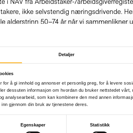
ette i NAV fra Arbeidstaker-/arbeidsgiverregist
takere, ikke selvstendig næringsdrivende. Her
lle alderstrinn 50–74 år når vi sammenlikner
ruppen 50–74 år har økningen vært på 0,8 pros
Detaljer
ookies
 for å gi innhold og annonser et personlig preg, for å levere sos
deler dessuten informasjon om hvordan du bruker nettstedet vårt,
og analysearbeid, som kan kombinere den med annen informasjon d
 inn gjennom din bruk av tjenestene deres.
Egenskaper
Statistikk