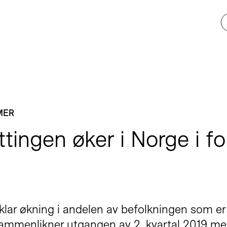
MER
tingen øker i Norge i for
 klar økning i andelen av befolkningen som er 
 sammenlikner utgangen av 2. kvartal 2019 me