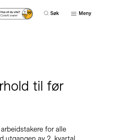
Søk
Meny
hold til før
arbeidstakere for alle
d utgangen av 2. kvartal