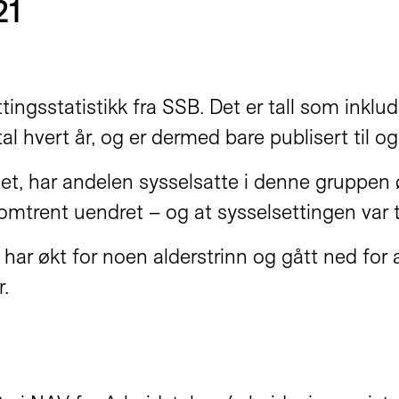
21
tingsstatistikk fra SSB. Det er tall som inkl
tal hvert år, og er dermed bare publisert til o
let, har andelen sysselsatte i denne gruppen 
tyr omtrent uendret – og at sysselsettingen v
har økt for noen alderstrinn og gått ned for 
r.