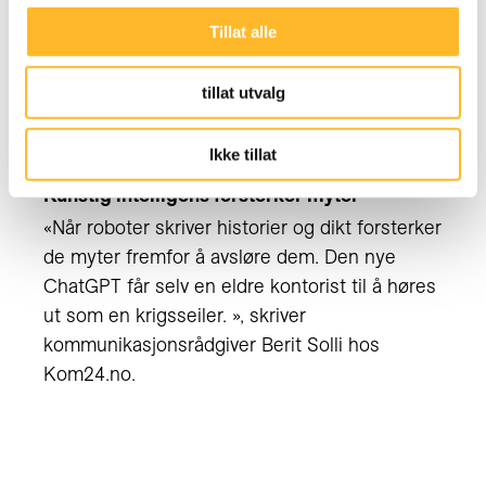
Tillat alle
tillat utvalg
Ikke tillat
INNLEGG PÅ KOM24.NO
17. JAN 2023
Kunstig intelligens forsterker myter
«Når roboter skriver historier og dikt forsterker
de myter fremfor å avsløre dem. Den nye
ChatGPT får selv en eldre kontorist til å høres
ut som en krigsseiler. », skriver
kommunikasjonsrådgiver Berit Solli hos
Kom24.no.