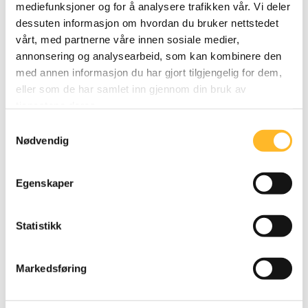
mediefunksjoner og for å analysere trafikken vår. Vi deler
dessuten informasjon om hvordan du bruker nettstedet
vårt, med partnerne våre innen sosiale medier,
annonsering og analysearbeid, som kan kombinere den
med annen informasjon du har gjort tilgjengelig for dem,
eller som de har samlet inn gjennom din bruk av
tjenestene deres.
NY FORSKNINGSRAPPORT
17. JAN 2023
Samtykkevalg
Mediene fyller ikke sitt samfunnsoppdrag
Nødvendig
Eldre arbeidstakere blir nesten ikke omtalt i
pressen, men omtalen er stort sett positiv. Det
Egenskaper
viser en ny analyse fra Høyskolen Kristiania.
Statistikk
Markedsføring