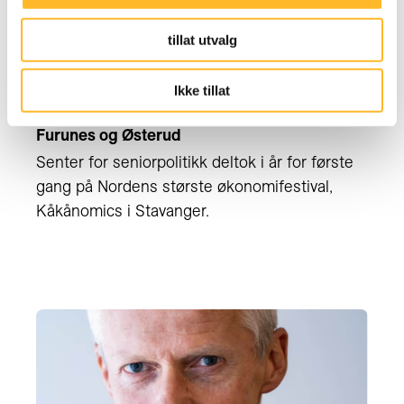
tillat utvalg
KÅKÅNOMICS I STAVANGER
31. OKT 2022
Ikke tillat
Se film av debatten med Moene, Holmøy,
Furunes og Østerud
Senter for seniorpolitikk deltok i år for første
gang på Nordens største økonomifestival,
Kåkånomics i Stavanger.