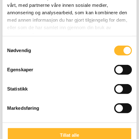
vårt, med partnerne våre innen sosiale medier,
annonsering og analysearbeid, som kan kombinere den
med annen informasjon du har gjort tilgjengelig for dem,
eller som de har samlet inn gjennom din bruk av
NORSK SENIORPOLITISK BAROMETER
9. NOV
tjenestene deres.
2022
Samtykkevalg
Olav Eikemo gjest i Frokostradioen
Nødvendig
NRK P1+ intervjuer Olav Eikemo om årets
Norsk Seniorpolitisk barometer.
Egenskaper
Statistikk
Markedsføring
Tillat alle