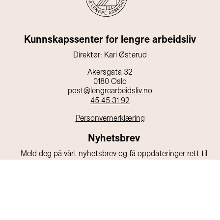
Kunnskapssenter for lengre arbeidsliv
Direktør: Kari Østerud
Akersgata 32
0180 Oslo
post@lengrearbeidsliv.no
45 45 31 92
Personvernerklæring
Nyhetsbrev
Meld deg på vårt nyhetsbrev og få oppdateringer rett til
din e-post!
E-post
Send