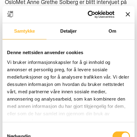
OsloMet Anne Grethe Solberg er blitt intervjuet på
Holm på NRK P1+.
Hør sendingen her
og andre del
her
.
Samtykke
Detaljer
Om
Helgemorgen
Denne nettsiden anvender cookies
Siste helg i mars vil Helgemorgen intervjue Solberg
Vi bruker informasjonskapsler for å gi innhold og
mellom kl 09-11 (både tv og radio).
annonser et personlig preg, for å levere sosiale
mediefunksjoner og for å analysere trafikken vår. Vi deler
dessuten informasjon om hvordan du bruker nettstedet
Dagens perspektiv
vårt, med partnerne våre innen sosiale medier,
annonsering og analysearbeid, som kan kombinere den
med annen informasjon du har gjort tilgjengelig for dem,
Les større reportasje fra seminaret hos
Dagens
eller som de har samlet inn gjennom din bruk av
perspektiv her
.
tjenestene deres.
Les mer her.
Samtykkevalg
Nødvendig