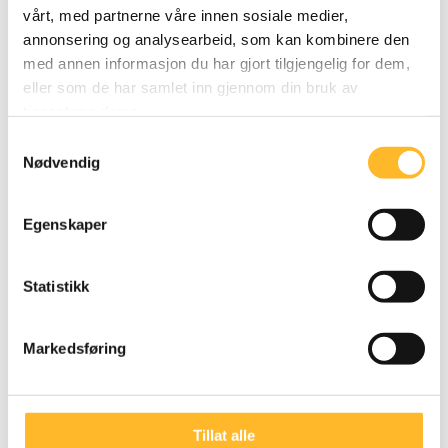
vårt, med partnerne våre innen sosiale medier,
annonsering og analysearbeid, som kan kombinere den
med annen informasjon du har gjort tilgjengelig for dem,
eller som de har samlet inn gjennom din bruk av
tjenestene deres.
NORSK PENSJON VET
20. DES 2024
Samtykkevalg
Nødvendig
Så mye vil det lønne seg for deg å jobbe ett
år til
Norsk Pensjon lanserer en ny nettløsning der
Egenskaper
du får oppdatert prognose for all din pensjon.
Statistikk
Markedsføring
Tillat alle