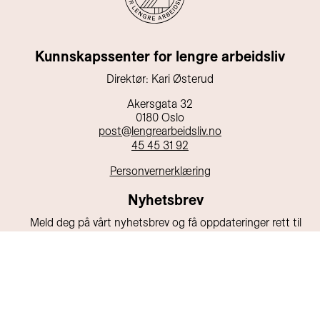
Kunnskapssenter for lengre arbeidsliv
Direktør: Kari Østerud
Akersgata 32
0180 Oslo
post@lengrearbeidsliv.no
45 45 31 92
Personvernerklæring
Nyhetsbrev
Meld deg på vårt nyhetsbrev og få oppdateringer rett til
din e-post!
E-post
Send