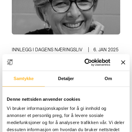
INNLEGG I DAGENS NÆRINGSLIV
6. JAN 2025
Fem nøkler til å beholde folkene dine
Kari Østerud deler fem råd om hvordan du
som leder får eldre arbeidstakere til å bli.
Samtykke
Detaljer
Om
Denne nettsiden anvender cookies
Vi bruker informasjonskapsler for å gi innhold og
annonser et personlig preg, for å levere sosiale
mediefunksjoner og for å analysere trafikken vår. Vi deler
dessuten informasjon om hvordan du bruker nettstedet