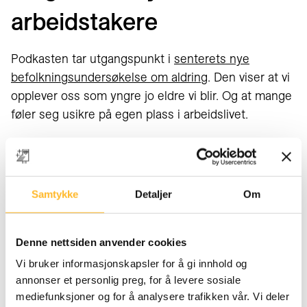
arbeidstakere
Podkasten tar utgangspunkt i
senterets nye
befolkningsundersøkelse om aldring
. Den viser at vi
opplever oss som yngre jo eldre vi blir. Og at mange
føler seg usikre på egen plass i arbeidslivet.
Programleder Torbjørn Hunder peker på paradokset i
samtalen: «Jo eldre vi blir, jo yngre føler vi oss –
samtidig som mange opplever usikkerhet om de
Samtykke
Detaljer
Om
fortsatt hører til».
Østerud mener at negative forestillinger om alder
Denne nettsiden anvender cookies
fortsatt preger arbeidslivet. «Aldring er ingen
Vi bruker informasjonskapsler for å gi innhold og
sykdom. Det er en helt naturlig prosess – noe
annonser et personlig preg, for å levere sosiale
svekkes, men noe blir også bedre», sier hun.
mediefunksjoner og for å analysere trafikken vår. Vi deler