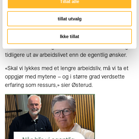
Tillat alle
inkludere seniorer og planlegge den siste fasen av
arbeidslivet.
tillat utvalg
«Så lenge du er her, så regner vi med deg», sier hun.
Ikke tillat
Hun advarer samtidig mot at usikkerhet og skjult
aldersdiskriminering kan føre til at folk trekker seg
tidligere ut av arbeidslivet enn de egentlig ønsker.
«Skal vi lykkes med et lengre arbeidsliv, må vi ta et
oppgjør med mytene – og i større grad verdsette
erfaring som ressurs,» sier Østerud.