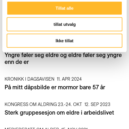
av frokostmøte 25. mars på youtube her
.
Tillat alle
tillat utvalg
Relaterte saker
Ikke tillat
NY BEFOLKNINGSUNDERSØKELSE
25. MAR 2026
Yngre føler seg eldre og eldre føler seg yngre
enn de er
KRONIKK I DAGSAVISEN
11. APR 2024
På mitt dåpsbilde er mormor bare 57 år
KONGRESS OM ALDRING 23.-24. OKT
12. SEP 2023
Sterk gruppesesjon om eldre i arbeidslivet