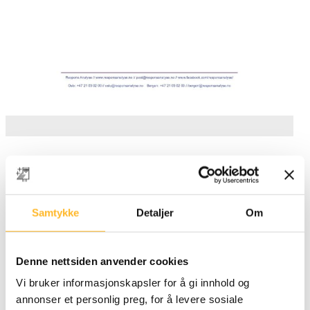
Bakgrunn
Kunnskapssenter for lengre arbeidsliv hadde behov
Samtykke
Detaljer
Om
for en undersøkelse som kunne gi ny og oppdatert
kunnskap om hva befolkningens tanker omkring
Denne nettsiden anvender cookies
alder og aldring er. Vi ønsket å se på hvilke
oppfatninger og holdninger befolkningen har både
Vi bruker informasjonskapsler for å gi innhold og
annonser et personlig preg, for å levere sosiale
overfor eldre i dag, og sin egen alderdom i