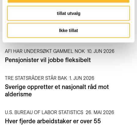
Relaterte artikler
tillat utvalg
SPØRREUNDERSØKELSE FRA NTNU
11. JUN 2026
Ikke tillat
Hvordan bruker du KI på jobb?
AFI HAR UNDERSØKT GAMMEL NOK
10. JUN 2026
Pensjonister vil jobbe fleksibelt
TRE STATSRÅDER STÅR BAK
1. JUN 2026
Sverige oppretter et nasjonalt råd mot
alderisme
U.S. BUREAU OF LABOR STATISTICS
26. MAI 2026
Hver fjerde arbeidstaker er over 55