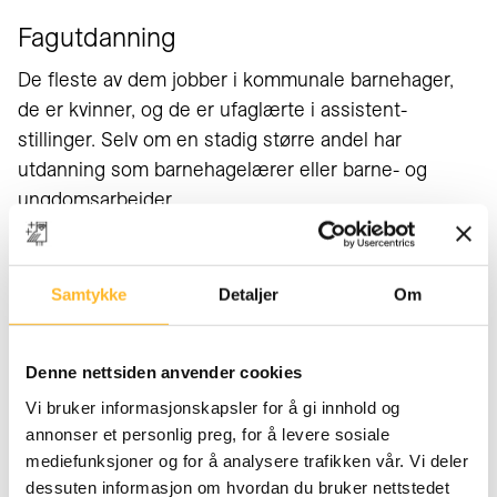
Fagutdanning
De fleste av dem jobber i kommunale barnehager,
de er kvinner, og de er ufaglærte i assistent-
stillinger. Selv om en stadig større andel har
utdanning som barnehagelærer eller barne- og
ungdomsarbeider.
Øke kompetansen
En videre satsning på etter- og videreutdanning er
Samtykke
Detaljer
Om
derfor viktig for å øke så vel den enkeltes som
sektorenes kompetanse.
Denne nettsiden anvender cookies
Ifølge SSBs sysselsettingsstatistikk er nærmere én
Vi bruker informasjonskapsler for å gi innhold og
av fem barnehageansatte i dag over 50 år, og
annonser et personlig preg, for å levere sosiale
andelen øker.
mediefunksjoner og for å analysere trafikken vår. Vi deler
dessuten informasjon om hvordan du bruker nettstedet