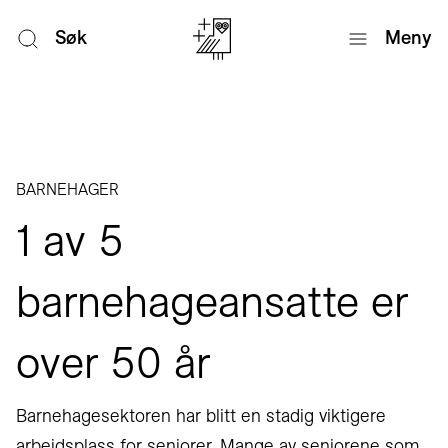
Søk
Meny
BARNEHAGER
1 av 5
barnehageansatte er
over 50 år
Barnehagesektoren har blitt en stadig viktigere
arbeidsplass for seniorer. Mange av seniorene som