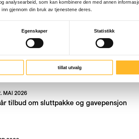
og analysearbeid, som kan kombinere den med annen informasjon d
 inn gjennom din bruk av tjenestene deres.
Egenskaper
Statistikk
ET
17. JUN 2026
rtene ønsker felles kunnskap
tillat utvalg
2. MAI 2026
år tilbud om sluttpakke og gavepensjon