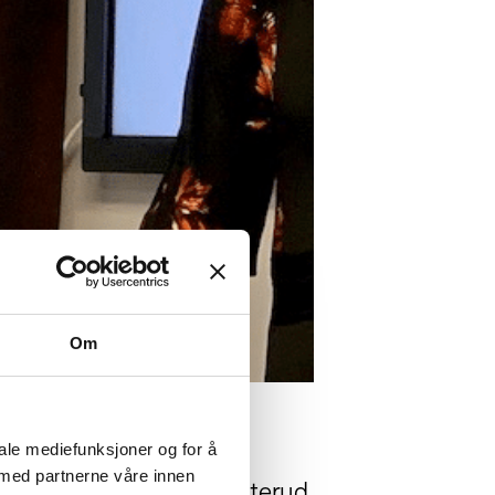
Om
iale mediefunksjoner og for å
 med partnerne våre innen
seniorpolitikk Kari Østerud.