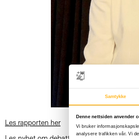
Samtykke
Denne nettsiden anvender c
Les rapporten her
Vi bruker informasjonskapsler
analysere trafikken vår. Vi 
Les nyhet om debatten på Kompetanse Norge