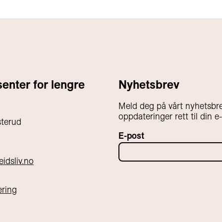
nter for lengre
Nyhetsbrev
Meld deg på vårt nyhetsbre
oppdateringer rett til din e
sterud
E-post
idsliv.no
æring