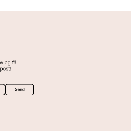
v og få
-post!
Send