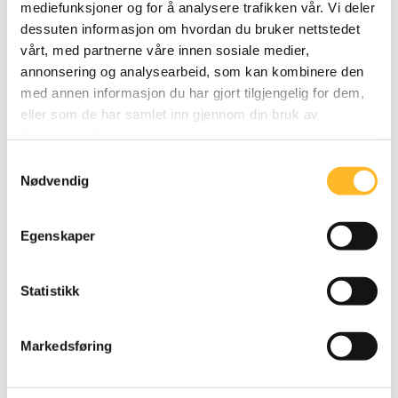
ansatte, uavhengig av alder, muligheter for faglig
mediefunksjoner og for å analysere trafikken vår. Vi deler
utvikling og nye utfordringer. Verdsett den unike
dessuten informasjon om hvordan du bruker nettstedet
vårt, med partnerne våre innen sosiale medier,
kompetansen mange seniorer har fra tidligere
annonsering og analysearbeid, som kan kombinere den
teknologiske og organisatoriske endringer.
med annen informasjon du har gjort tilgjengelig for dem,
eller som de har samlet inn gjennom din bruk av
tjenestene deres.
Samtykkevalg
Nødvendig
Egenskaper
Statistikk
Markedsføring