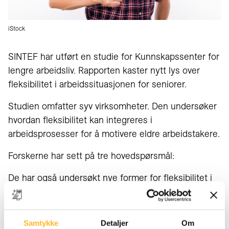
iStock
SINTEF har utført en studie for Kunnskapssenter for
lengre arbeidsliv. Rapporten kaster nytt lys over
fleksibilitet i arbeidssituasjonen for seniorer.
Studien omfatter syv virksomheter. Den undersøker
hvordan fleksibilitet kan integreres i
arbeidsprosesser for å motivere eldre arbeidstakere.
Forskerne har sett på tre hovedspørsmål:
De har også undersøkt nye former for fleksibilitet i
et arbeidsliv preget av digitalisering og grønn
omstilling.Dette for å få innsikt i den
erfaringsbaserte, ofte tause, kunnskapen som
Samtykke
Detaljer
Om