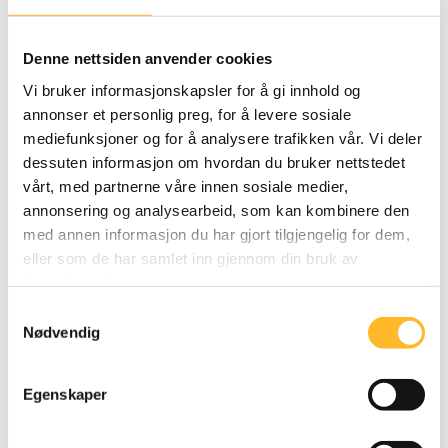
seniorene har.
Hva kjennetegner virksomheter som lykkes med
Denne nettsiden anvender cookies
fleksible løsninger for seniorer?
Vi bruker informasjonskapsler for å gi innhold og
annonser et personlig preg, for å levere sosiale
Hvilke forventninger har arbeidstakere til
mediefunksjoner og for å analysere trafikken vår. Vi deler
fleksibilitet?
dessuten informasjon om hvordan du bruker nettstedet
vårt, med partnerne våre innen sosiale medier,
Vårt overordnede bilde er at dette er en arbeidsform
annonsering og analysearbeid, som kan kombinere den
foretrukket av begge aldersgruppene.
med annen informasjon du har gjort tilgjengelig for dem,
eller som de har samlet inn gjennom din bruk av
Les mer i rapporten
: Fleksibilitetsformer for
tjenestene deres.
senkarrierer
Samtykkevalg
Les mer om kompetanse her!
Nødvendig
Yngre kolleger verdsetter og trenger tilgang til
Egenskaper
seniorenes kompetanse?
Trenger mer systematisk kompetanse-utvikling for