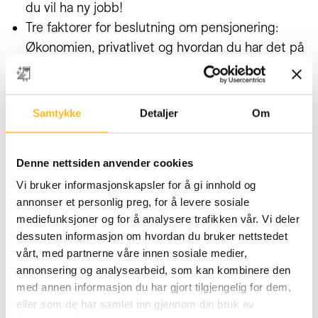
du vil ha ny jobb!
Tre faktorer for beslutning om pensjonering:
Økonomien, privatlivet og hvordan du har det på
jobben.
Karriere: Juridikum og finans.
Se Karis mini-cv
her
.
Samtykke
Detaljer
Om
Frykten for aldring: «Du må akseptere din egen
alder, hvis ikke kan du ikke regne med at
Denne nettsiden anvender cookies
omgivelsene dine gjør det.»
Vi bruker informasjonskapsler for å gi innhold og
Familieliv og hobbyer: Nytt av året er
annonser et personlig preg, for å levere sosiale
turorientering.
mediefunksjoner og for å analysere trafikken vår. Vi deler
dessuten informasjon om hvordan du bruker nettstedet
Les hele intervjuet i papirutgaven.
vårt, med partnerne våre innen sosiale medier,
annonsering og analysearbeid, som kan kombinere den
med annen informasjon du har gjort tilgjengelig for dem,
eller som de har samlet inn gjennom din bruk av