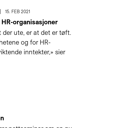
15. FEB 2021
s HR-organisasjoner
er ute, er at det er tøft.
mhetene og for HR-
ktende inntekter,» sier
en