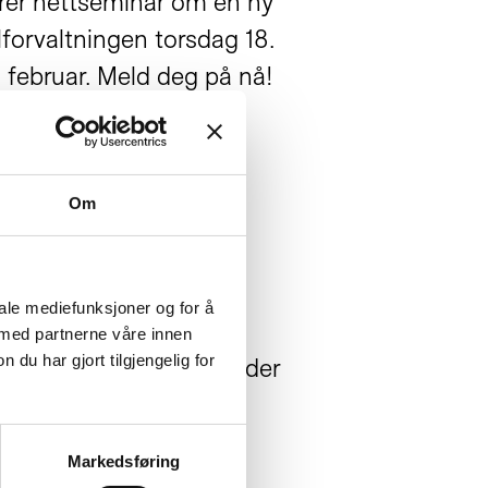
er nettseminar om en ny
lforvaltningen torsdag 18.
. februar. Meld deg på nå!
Om
iale mediefunksjoner og for å
radio
 med partnerne våre innen
u har gjort tilgjengelig for
sdag morgen prosjektleder
ngsprosjektet om
fagarbeidere.
Markedsføring