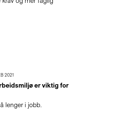
e krav og mer faglig
EB 2021
beidsmiljø er viktig for
å lenger i jobb.