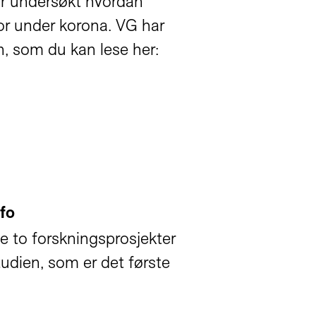
ar undersøkt hvordan
r under korona. VG har
n, som du kan lese her:
fo
de to forskningsprosjekter
tudien, som er det første