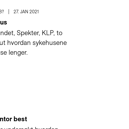
B?
27. JAN 2021
hus
ndet, Spekter, KLP, to
e ut hvordan sykehusene
e lenger.
ntor best