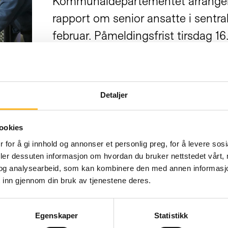
Kommunaldepartementet arranger
rapport om senior ansatte i sentra
februar. Påmeldingsfrist tirsdag 16
Detaljer
ookies
SENIOR ANSATTE PÅ SYKEHUS
10. FEB 2021
 for å gi innhold og annonser et personlig preg, for å levere sos
Kartlegging av sykehus på NRK 
deler dessuten informasjon om hvordan du bruker nettstedet vårt,
og analysearbeid, som kan kombinere den med annen informasjon d
NRK Frokostradioen intervjuer on
 inn gjennom din bruk av tjenestene deres.
Linda Hauge om det nye kartleggi
sykepleiere, hjelpepleiere og helse
Egenskaper
Statistikk