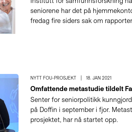
Institutt for samfunnsforskning h
seniorene har det på hjemmekonto
fredag fire siders sak om rapporte
NYTT FOU-PROSJEKT
18. JAN 2021
Omfattende metastudie tildelt Fa
Senter for seniorpolitikk kunngjor
på Doffin i september i fjor. Metas
prosjektet, har nå startet opp.