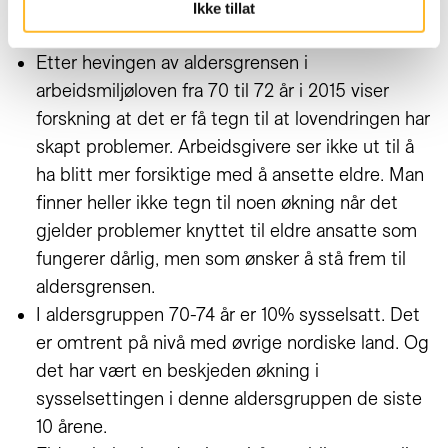
at de ansatte skal fortsette etter at de har fylt
Ikke tillat
70 år.
Etter hevingen av aldersgrensen i
arbeidsmiljøloven fra 70 til 72 år i 2015 viser
forskning at det er få tegn til at lovendringen har
skapt problemer. Arbeidsgivere ser ikke ut til å
ha blitt mer forsiktige med å ansette eldre. Man
finner heller ikke tegn til noen økning når det
gjelder problemer knyttet til eldre ansatte som
fungerer dårlig, men som ønsker å stå frem til
aldersgrensen.
I aldersgruppen 70-74 år er 10% sysselsatt. Det
er omtrent på nivå med øvrige nordiske land. Og
det har vært en beskjeden økning i
sysselsettingen i denne aldersgruppen de siste
10 årene.