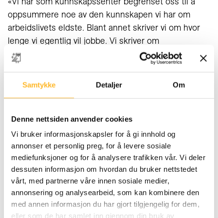
«Vi har som kunnskapssenter begrenset oss til å
oppsummere noe av den kunnskapen vi har om
arbeidslivets eldste. Blant annet skriver vi om hvor
lenge vi egentlig vil jobbe. Vi skriver om
oppfatninger om eldre arbeidstakere og
synspunkter på målet om et lengre arbeidsliv for
flere,» sier direktør Kari Østerud.
Samtykke
Detaljer
Om
Se hele høringssvaret fra Kunnskapssenter for
lengre arbeidsliv her
.
Denne nettsiden anvender cookies
Vi bruker informasjonskapsler for å gi innhold og
Oppsummering og konklusjoner fra vedlagte
annonser et personlig preg, for å levere sosiale
høringsbrev:
mediefunksjoner og for å analysere trafikken vår. Vi deler
Det er stor oppslutning om påstanden om at
dessuten informasjon om hvordan du bruker nettstedet
det er rimelig at folk må jobbe lenger når
vårt, med partnerne våre innen sosiale medier,
annonsering og analysearbeid, som kan kombinere den
forventet levealder øker.
med annen informasjon du har gjort tilgjengelig for dem,
Ønsket avgangsalder har likevel stått på stedet
eller som de har samlet inn gjennom din bruk av