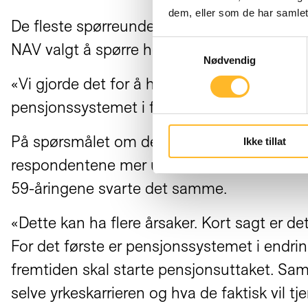
dem, eller som de har samlet
De fleste spørreundersøkelser om pensjon 
Samtykkevalg
NAV valgt å spørre hele den yrkesaktive befo
Nødvendig
«Vi gjorde det for å høre hva de unge tenker
pensjonssystemet i forbindelse med pensjo
På spørsmålet om de tror pensjonen vil være 
Ikke tillat
respondentene mer usikre enn de eldste. 5
59-åringene svarte det samme.
«Dette kan ha flere årsaker. Kort sagt er d
For det første er pensjonssystemet i endring
fremtiden skal starte pensjonsuttaket. Samt
selve yrkeskarrieren og hva de faktisk vil tje