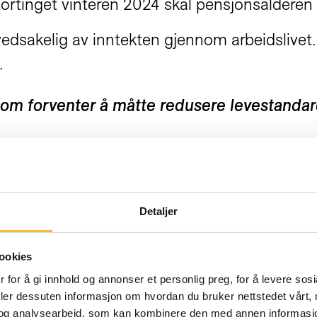
ortinget vinteren 2024 skal pensjonsalderen 
dsakelig av inntekten gjennom arbeidslivet. De
.
som forventer å måtte redusere levestandar
nsjonen vil være tilstrekkelig for å leve det 
Detaljer
ter å måtte redusere levestandarden sin eller
ookies
 for å gi innhold og annonser et personlig preg, for å levere sos
deler dessuten informasjon om hvordan du bruker nettstedet vårt,
yngste
og analysearbeid, som kan kombinere den med annen informasjon d