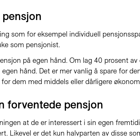
l pensjon
ng som for eksempel individuell pensjonsspa
uke som pensjonist.
pensjon på egen hånd. Om lag 40 prosent av de
n på egen hånd. Det er mer vanlig å spare fo
 for dem med middels eller dårligere økonomi 
n forventede pensjon
ingen at de er interessert i sin egen fremti
sert. Likevel er det kun halvparten av disse s