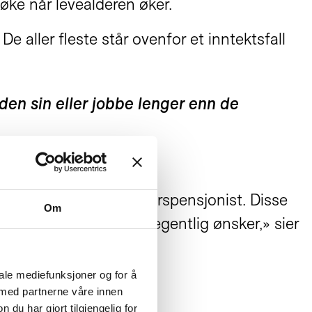
øke når levealderen øker.
 aller fleste står ovenfor et inntektsfall
den sin eller jobbe lenger enn de
livet de ønsker som alderspensjonist. Disse
Om
 jobbe lenger enn de egentlig ønsker,» sier
iale mediefunksjoner og for å
 med partnerne våre innen
u har gjort tilgjengelig for