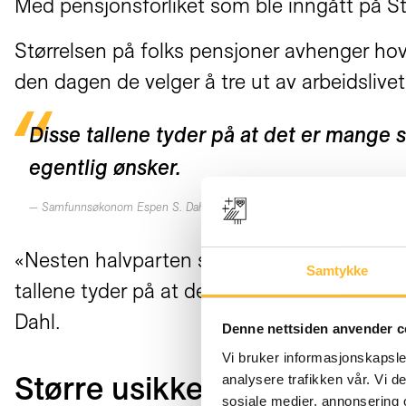
Med pensjonsforliket som ble inngått på St
Størrelsen på folks pensjoner avhenger hove
den dagen de velger å tre ut av arbeidslivet
Disse tallene tyder på at det er mange 
egentlig ønsker.
Samfunnsøkonom Espen S. Dahl i NAV
«Nesten halvparten svarte at de ikke tror pe
Samtykke
tallene tyder på at det er mange som forven
Dahl.
Denne nettsiden anvender c
Vi bruker informasjonskapsler
analysere trafikken vår. Vi 
Større usikkerhet blant de 
sosiale medier, annonsering 