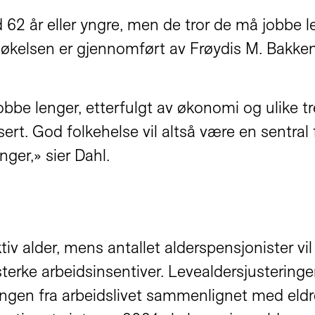
 62 år eller yngre, men de tror de må jobbe l
dersøkelsen er gjennomført av Frøydis M. Bakke
jobbe lenger, etterfulgt av økonomi og ulike 
ert. God folkehelse vil altså være en sentral 
ger,» sier Dahl.
saktiv alder, mens antallet alderspensjonister
m sterke arbeidsinsentiver. Levealdersjuster
gen fra arbeidslivet sammenlignet med eldre 