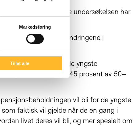
 pensjonsalder. I denne undersøkelsen har
Markedsføring
ad vil bli påvirket av endringene i
e,» sier Dahl.
som alderspensjonist er de yngste
Tillat alle
dette spørsmålet, mens 45 prosent av 50–
 pensjonsbeholdningen vil bli for de yngste.
 som faktisk vil gjelde når de en gang i
rdan livet deres vil bli, og mer spesielt om