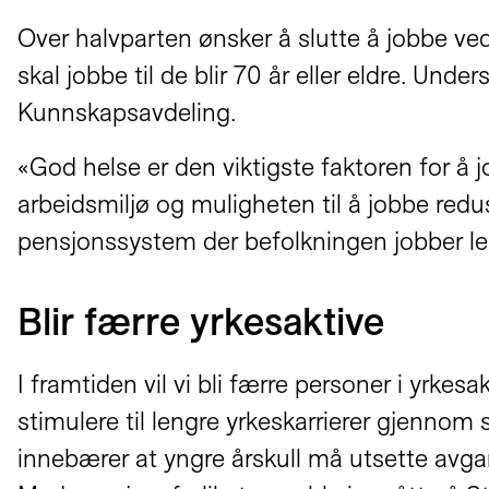
Over halvparten ønsker å slutte å jobbe ved
skal jobbe til de blir 70 år eller eldre. Un
Kunnskapsavdeling.
«God helse er den viktigste faktoren for å 
arbeidsmiljø og muligheten til å jobbe redus
pensjonssystem der befolkningen jobber len
Blir færre yrkesaktive
I framtiden vil vi bli færre personer i yrke
stimulere til lengre yrkeskarrierer gjenno
innebærer at yngre årskull må utsette avgan