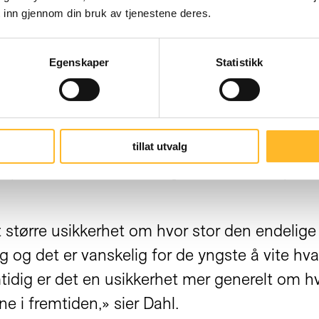
 inn gjennom din bruk av tjenestene deres.
har rettet seg mot personer som nærmer seg
lkningen fra 30 til 60 år.
Egenskaper
Statistikk
 om pensjon. Det er de yngste som i størst gr
nsreformen fra 2011 og de økte aldersgrensen
tilstrekkelig til å leve det livet de ønsker 
tillat utvalg
3 prosent av 30–39-åringene svarte nei på 
et større usikkerhet om hvor stor den endelige
 og det er vanskelig for de yngste å vite hva
idig er det en usikkerhet mer generelt om hvo
ne i fremtiden,» sier Dahl.