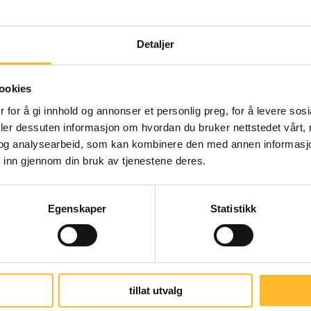
Detaljer
ranse for å få laget nye ikoner eller symbole
ookies
el reagerte Ageing Better på trafikklys med i
 for å gi innhold og annonser et personlig preg, for å levere sos
dre rekker å gå over.
deler dessuten informasjon om hvordan du bruker nettstedet vårt,
og analysearbeid, som kan kombinere den med annen informasjon d
m dansende seniorer i veien. (
Se ressursbase
 inn gjennom din bruk av tjenestene deres.
Egenskaper
Statistikk
tillat utvalg