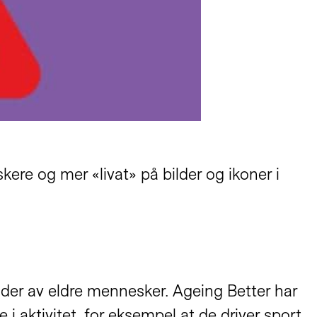
iskere og mer «livat» på bilder og ikoner i
ilder av eldre mennesker. Ageing Better har
i aktivitet, for eksempel at de driver sport,