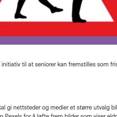
 initiativ til at seniorer kan fremstilles som fr
al gi nettsteder og medier et større utvalg b
Pexels for å løfte frem bilder som viser eldre 