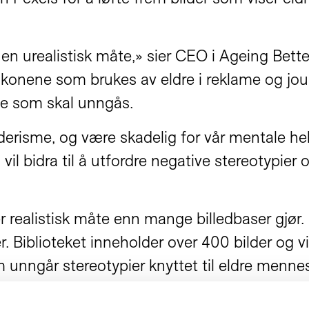
å en urealistisk måte,» sier CEO i Ageing Bett
ikonene som brukes av eldre i reklame og journ
noe som skal unngås.
alderisme, og være skadelig for vår mentale hel
l bidra til å utfordre negative stereotypier o
realistisk måte enn mange billedbaser gjør. De
Biblioteket inneholder over 400 bilder og vil 
m unngår stereotypier knyttet til eldre mennes
vordan seniorer blir fremstilt i media her.