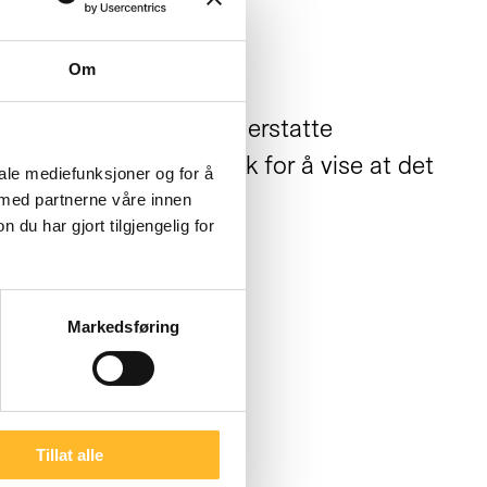
Om
r. De nye ikonene skal erstatte
kon av person med stokk for å vise at det
iale mediefunksjoner og for å
 med partnerne våre innen
u har gjort tilgjengelig for
n her
.)
Markedsføring
Tillat alle