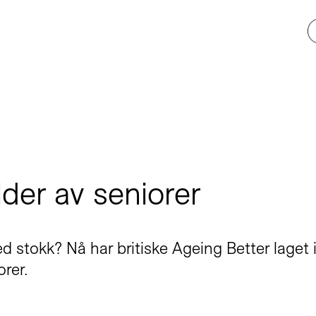
lder av seniorer
med stokk? Nå har britiske Ageing Better laget
orer.