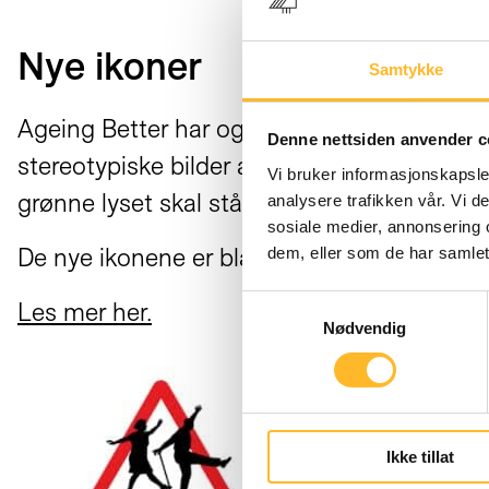
Nye ikoner
Samtykke
Ageing Better har også hatt en designkonkur
Denne nettsiden anvender c
stereotypiske bilder av aldring. For eksemp
Vi bruker informasjonskapsler
grønne lyset skal stå lenge nok til at selv el
analysere trafikken vår. Vi 
sosiale medier, annonsering 
De nye ikonene er blant annet varselskilt o
dem, eller som de har samlet
Samtykkevalg
Les mer her.
Nødvendig
Ikke tillat