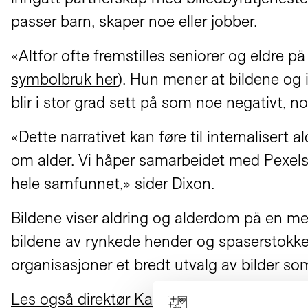
passer barn, skaper noe eller jobber.
«Altfor ofte fremstilles seniorer og eldre p
symbolbruk her
). Hun mener at bildene og 
blir i stor grad sett på som noe negativt, 
«Dette narrativet kan føre til internalisert 
om alder. Vi håper samarbeidet med Pexels vi
hele samfunnet,» sider Dixon.
Bildene viser aldring og alderdom på en mer 
bildene av rynkede hender og spaserstokker. 
organisasjoner et bredt utvalg av bilder so
Les også direktør Kari Østeruds kronikk om h