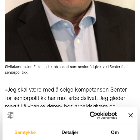
Siviløkonom Jon Fjeldstad er nå ansatt som seniorrådgiver ved Senter for
seniorpolitikk.
«Jeg skal være med å selge kompetansen Senter
for seniorpolitikk har mot arbeidslivet. Jeg gleder
meg til å «banke dører» hos arbeidsgivere og
tillitsvalgte,» sier Fjeldstad.
Samtykke
Detaljer
Om
Kompetansesenter