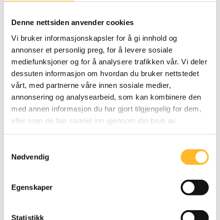
Senter for seniorpolitikk (SSP) er et
Denne nettsiden anvender cookies
kompetansesenter for arbeidslivet. Senteret
Vi bruker informasjonskapsler for å gi innhold og
frembringer ny kunnskap om folk over 55 år i ulike
annonser et personlig preg, for å levere sosiale
bransjer. De ansatte holder kurs og foredrag for
mediefunksjoner og for å analysere trafikken vår. Vi deler
dessuten informasjon om hvordan du bruker nettstedet
virksomheter rundt i landet og på digitale flater.
vårt, med partnerne våre innen sosiale medier,
SSP vil bidra til at virksomhetene integrerer
annonsering og analysearbeid, som kan kombinere den
seniorpolitikk i sin HR-strategi. «Når vi nå ansetter
med annen informasjon du har gjort tilgjengelig for dem,
eller som de har samlet inn gjennom din bruk av
Jon håper vi å nå enda lenger ut med budskapet vårt
tjenestene deres.
om verdien av kompetanse og erfaring. Særlig i
Samtykkevalg
urolige tider,» sier direktør Kari Østerud ved Senter
Nødvendig
for seniorpolitikk.
Fjeldstad har tidligere jobbet med å hjelpe folk som
Egenskaper
er utenfor arbeidslivet å komme inn igjen. Enten de
har vært utbrente eller trengt tilrettelegging. Han er
Statistikk