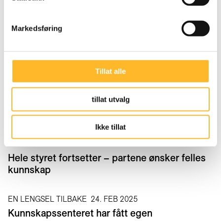
utdannet siviløkonom, og har jobbet med salg,
markedsføring, produksjon og ledelse.
Markedsføring
«Jeg gleder meg veldig til å være både læregutt og
spydspiss,» sier Fjeldstad.
Se mer om Jon på hans LinkedIn-profil her
Tillat alle
tillat utvalg
Relaterte artikler
Ikke tillat
ÅRSMØTE I KUNNSKAPSSENTERET
17. JUN 2026
Hele styret fortsetter – partene ønsker felles
kunnskap
EN LENGSEL TILBAKE
24. FEB 2025
Kunnskapssenteret har fått egen