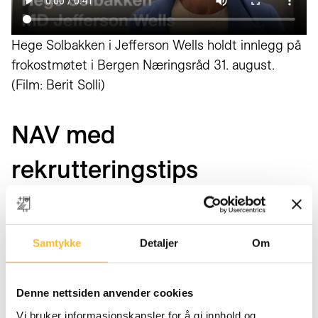
Hege Solbakken i Jefferson Wells holdt innlegg på
frokostmøtet i Bergen Næringsråd 31. august.
(Film: Berit Solli)
NAV med
rekrutteringstips
Unni Andersen fra NAV holdt inlegg om situasjonen
for eldre jobbsøkere på Vestlandet, og med tips til
Samtykke
Detaljer
Om
jobbsøkere og folk som skal rekruttere. Hun ble
også kort filmet om betydningen av seniorpolitikk:
Denne nettsiden anvender cookies
Vi bruker informasjonskapsler for å gi innhold og