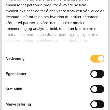
annonser et personlig preg, for å levere sosiale
mediefunksjoner og for å analysere trafikken vår. Vi deler
dessuten informasjon om hvordan du bruker nettstedet
vårt, med partnerne våre innen sosiale medier,
annonsering og analysearbeid, som kan kombinere den
med annen informasjon du har gjort tilgjengelig for dem,
eller som de har samlet inn gjennom din bruk av
tjenestene deres.
Unni Andersen fra NAV forteller hvorfor
Samtykkevalg
seniorpolitikk er viktig. (Film: Berit Solli)
Nødvendig
Egenskaper
Statistikk
Markedsføring