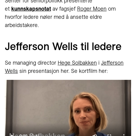
Senter for seniorpolitikk presenterte
et
kunnskapsnotat
av fagsjef
Roger Moen
om
hvorfor ledere nøler med å ansette eldre
arbeidstakere.
Jefferson Wells til ledere
Se managing director
Hege Solbakken
i
Jefferson
Wells
sin presentasjon her. Se kortfilm her: