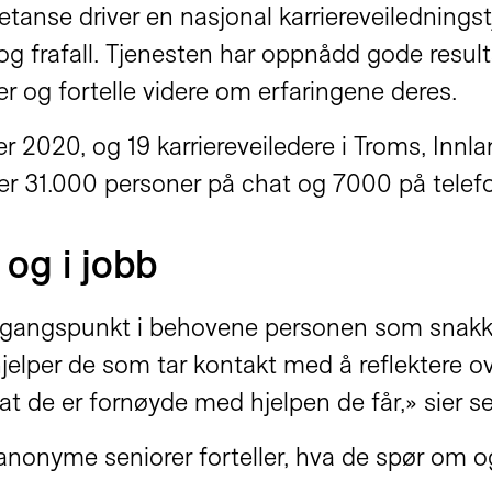
tanse driver en nasjonal karriereveiledningst
 og frafall. Tjenesten har oppnådd gode resultat
mer og fortelle videre om erfaringene deres.
er 2020, og 19 karriereveiledere i Troms, Inn
er 31.000 personer på chat og 7000 på telefo
og i jobb
r utgangspunkt i behovene personen som snakke
lper de som tar kontakt med å reflektere ov
t de er fornøyde med hjelpen de får,» sier se
anonyme seniorer forteller, hva de spør om o