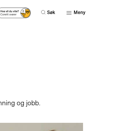
Søk
Meny
anning og jobb.