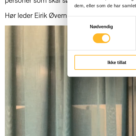
personer som skal søke jobb.
dem, eller som de har samlet
Hør leder Eirik Øvernes fortelle om tjenest
Samtykkevalg
Nødvendig
Ikke tillat