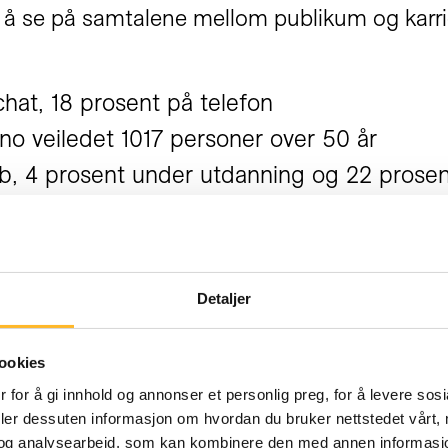
ed å se på samtalene mellom publikum og karr
hat, 18 prosent på telefon
.no veiledet 1017 personer over 50 år
bb, 4 prosent under utdanning og 22 prosen
r fire års universitetsutdannelse, 20 prose
øyeste utdannelse, 11 prosent fagskole, n
Detaljer
ookies
 for å gi innhold og annonser et personlig preg, for å levere sos
nnholdet videre. Blant annet vil de i høst vid
deler dessuten informasjon om hvordan du bruker nettstedet vårt,
og analysearbeid, som kan kombinere den med annen informasjon d