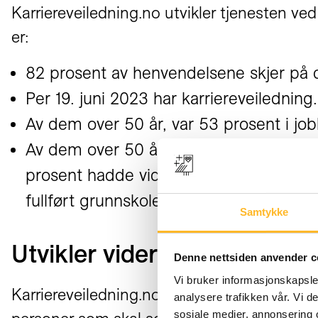
Karriereveiledning.no utvikler tjenesten v
er:
82 prosent av henvendelsene skjer på c
Per 19. juni 2023 har karriereveiledning
Av dem over 50 år, var 53 prosent i jo
Av dem over 50 år, hadde 31 prosent ove
prosent hadde videregående skole som h
fullført grunnskole.
Samtykke
Utvikler videre i høst
Denne nettsiden anvender c
Vi bruker informasjonskapsler
Karriereveiledning.no jobber med å utvikle i
analysere trafikken vår. Vi 
sosiale medier, annonsering 