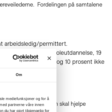
iereveilederne. Fordelingen på samtalene
t arbeidsledig/permittert.
nt inntil tre års høyskoleutdannelse, 19
i prosent grunnskole og 10 prosent ikke
Om
iale mediefunksjoner og for å
ereutvikle løsninger som skal hjelpe
 med partnerne våre innen
u har gjort tilgjengelig for