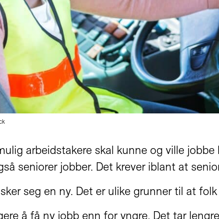
ck
t mulig arbeidstakere skal kunne og ville jobb
også seniorer jobber. Det krever iblant at senio
ker seg en ny. Det er ulike grunner til at fol
gere å få ny jobb enn for yngre. Det tar lengre