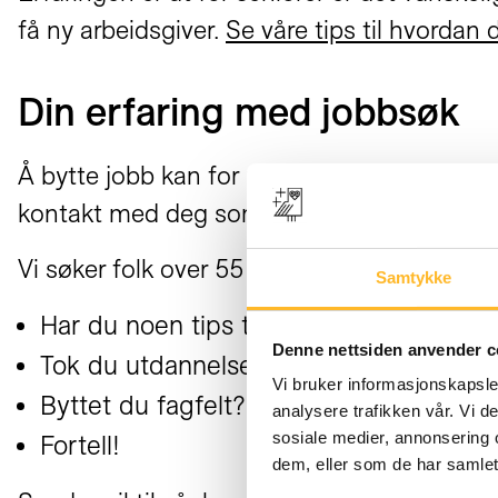
få ny arbeidsgiver.
Se våre tips til hvordan 
Din erfaring med jobbsøk
Å bytte jobb kan for noen være en glede, fo
kontakt med deg som har fått ny jobb. Send
Vi søker folk over 55 år som kan fortelle sin 
Samtykke
Har du noen tips til andre?
Denne nettsiden anvender c
Tok du utdannelse?
Vi bruker informasjonskapsler
Byttet du fagfelt?
analysere trafikken vår. Vi 
sosiale medier, annonsering 
Fortell!
dem, eller som de har samlet