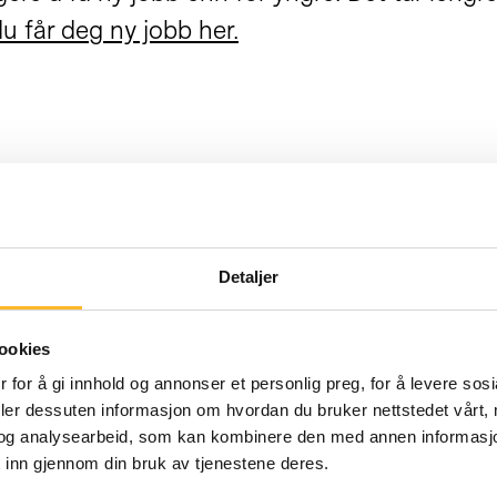
du får deg ny jobb her.
r andre kan det være traumatisk å stå uten in
 oss din historie her!
historie til inspirasjon og glede for flere:
Detaljer
ookies
 for å gi innhold og annonser et personlig preg, for å levere sos
deler dessuten informasjon om hvordan du bruker nettstedet vårt,
og analysearbeid, som kan kombinere den med annen informasjon d
 inn gjennom din bruk av tjenestene deres.