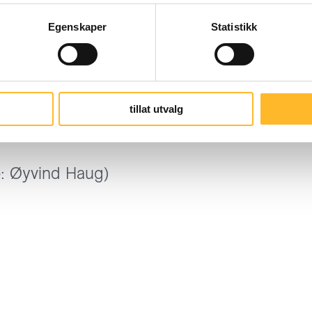
it Solli (bs@lengrearbeidsliv.no) eller fyll u
Egenskaper
Statistikk
tillat utvalg
o: Øyvind Haug)