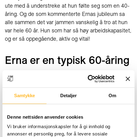
ute med å understreke at hun følte seg som en 40-
åring. Og de som kommenterte Ernas jubileum sa
alle sammen det var jammen vanskelig å tro at hun
var hele 60 år. Hun som har så høy arbeidskapasitet,
og er så oppegående, aktiv og vital!
Erna er en typisk 60-åring
Ærlig talt dere – Erna er faktisk en typisk 60-åring:
Arbeidsom, vital og oppegående. Faktum er at disse
spreke 60-åringene finnes i hopetall, og det er
Samtykke
Detaljer
Om
egentlig en ganske hverdagslig sak. En nylig
publisert forskningsrapport fra Sverige konkluderer
Denne nettsiden anvender cookies
med at 70 er det nye 50. Dagens 70-åringer er mer
aktive og friske enn noen gang før. Den såkalte
H70-
Vi bruker informasjonskapsler for å gi innhold og
annonser et personlig preg, for å levere sosiale
studien
har undersøkt aldring siden 1971. Gjennom