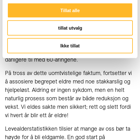
Mange av oss blir
Tillat alle
eldgamle
tillat utvalg
Forbedringene har skjedd i alle grupper. Og, dette
Ikke tillat
gjelder for 70-åringene! Da står det i hvert fall ikke
dårligere til med 60-åringene.
På tross av dette uomtvistelige faktum, fortsetter vi
å assosiere begrepet eldre med noe stakkarslig og
hjelpeløst. Aldring er ingen sykdom, men en helt
naturlig prosess som består av både reduksjon og
vekst. Vi eldes sakte men sikkert; rett og slett fordi
vi hvert år blir ett år eldre!
Levealderstatistikken tilsier at mange av oss bør ta
høyde for å bli eldgamle. En god start på