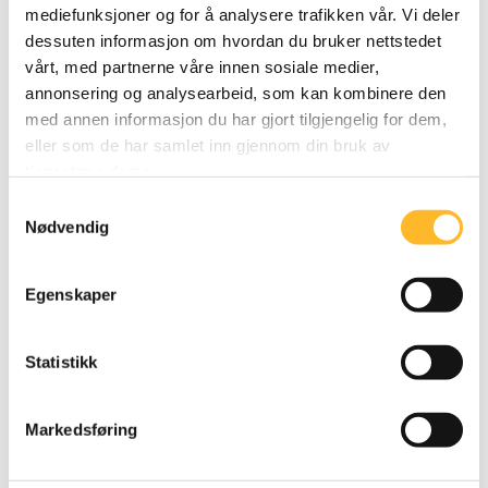
mediefunksjoner og for å analysere trafikken vår. Vi deler
tiårene har forskerne bygget opp en gedigen
dessuten informasjon om hvordan du bruker nettstedet
kunnskapsbank om hvordan aldringen har forandret
vårt, med partnerne våre innen sosiale medier,
seg i Sverige de siste femti årene:
annonsering og analysearbeid, som kan kombinere den
med annen informasjon du har gjort tilgjengelig for dem,
Siden 1970-tallet har det skjedd dramatiske
eller som de har samlet inn gjennom din bruk av
forbedringer av eldres helse og evner innen en
tjenestene deres.
rekke områder. Blant annet har kognitiv og fysisk
Samtykkevalg
funksjon, lungefunksjon, hørsel og velbehag blitt
Nødvendig
vesentlig forbedret.
Forekomsten av sykdommer som depresjon,
Egenskaper
demens og hjerte- og karsykdommer har gått
betydelig ned.
Statistikk
Motstandskraften mot sykdommer hos eldre har
forbedret seg betraktelig.
Markedsføring
– Forakten for gamle damer tyter ut