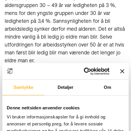
aldersgruppen 30 – 49 år var ledigheten på 3 %,
mens for den yngste gruppen under 30 år var
ledigheten på 3,4 %. Sannsynligheten for å bli
arbeidsledig synker derfor med alderen. Det er altså
mindre vanlig å bli ledig jo eldre man blir. Selve
utfordringen for arbeidsstyrken over 50 år er at hvis
man først blir ledig blir man værende det lenger jo
eldre man er.
Hva er din
Samtykke
Detaljer
Om
seniorkompetanse?
Denne nettsiden anvender cookies
I jobbsøkerprosessen er det viktig at du søker deg til
Vi bruker informasjonskapsler for å gi innhold og
en jobb og ikke fra en jobb. Få frem din motivasjon
annonser et personlig preg, for å levere sosiale
for stillingen og arbeidsgiveren, og argumenter for
mediefunksjoner og for å analysere trafikken vår. Vi deler