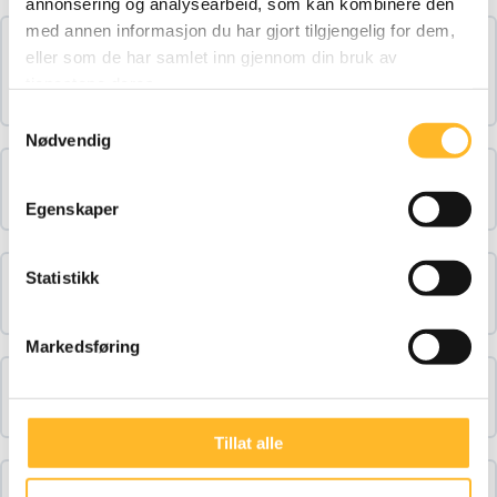
annonsering og analysearbeid, som kan kombinere den
med annen informasjon du har gjort tilgjengelig for dem,
Kari Østerud: Kompetansejakt i alle
eller som de har samlet inn gjennom din bruk av
tjenestene deres.
aldersgrupper
Samtykkevalg
Nødvendig
Jon Fredrik Alfsen: Aktiv personalpolitikk
Egenskaper
Statistikk
Kristin Langnes: Jobb lenger, men hvordan?
Markedsføring
Lene Rathe: Seniorpolitisk barometer
Tillat alle