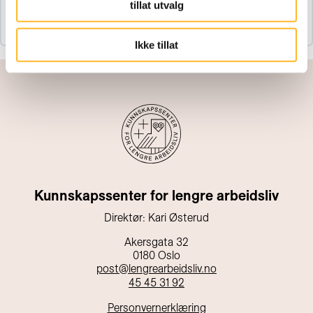
Anne Skevik Grødem: Eldre arbeidstakere på
tillat utvalg
hjemmekontor
Ikke tillat
Kunnskapssenter for lengre arbeidsliv
Direktør: Kari Østerud
Akersgata 32
0180 Oslo
post@lengrearbeidsliv.no
45 45 31 92
Personvernerklæring