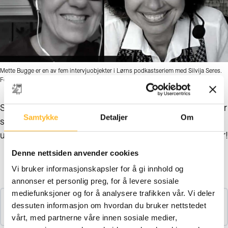
Mette Bugge er en av fem intervjuobjekter i Lørns podkastseriem med Silvija Seres.
Foto: Skjermdump LørnTech
Senter for seniorpolitikk i samarbeid med
Lørn
intervjuer
Samtykke
Detaljer
Om
seks ledende personligheter om arbeidsliv og
utviklingsmuligheter for seniorer. Lytt til podkastene her!
Denne nettsiden anvender cookies
Kursinnhold
Vi bruker informasjonskapsler for å gi innhold og
annonser et personlig preg, for å levere sosiale
mediefunksjoner og for å analysere trafikken vår. Vi deler
dessuten informasjon om hvordan du bruker nettstedet
Mette Bugge: Gammel dame er lett å vende
vårt, med partnerne våre innen sosiale medier,