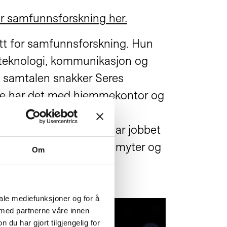
or samfunnsforskning her.
utt for samfunnsforskning. Hun
y teknologi, kommunikasjon og
I samtalen snakker Seres
re har det med hjemmekontor og
 med deres kompetanse,
 eldre i arbeidslivet har jobbet
nøtter for dem? Hva er myter og
Om
ering av det digitale
iale mediefunksjoner og for å
 med partnerne våre innen
u har gjort tilgjengelig for