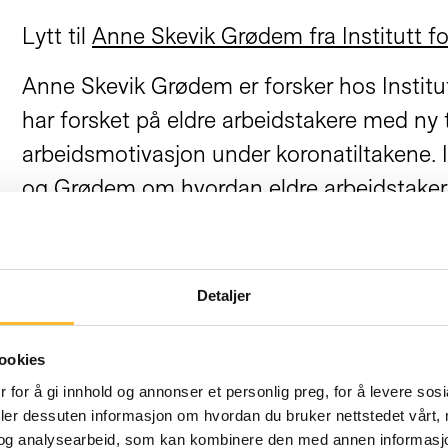
Lytt til
Anne Skevik Grødem fra Institutt f
Anne Skevik Grødem er forsker hos Instit
har forsket på eldre arbeidstakere med n
arbeidsmotivasjon under koronatiltakene. 
og Grødem om hvordan eldre arbeidstake
digitale møter. Hva har koronatiden gjort
mestringsopplevelse og motivasjon? Dagens
digitalt siden DOS: Teams og Zoom er pea
Detaljer
hva er fakta om eldre arbeidstakeres håndt
arbeidslivet?
ookies
 for å gi innhold og annonser et personlig preg, for å levere sos
deler dessuten informasjon om hvordan du bruker nettstedet vårt,
og analysearbeid, som kan kombinere den med annen informasjon d