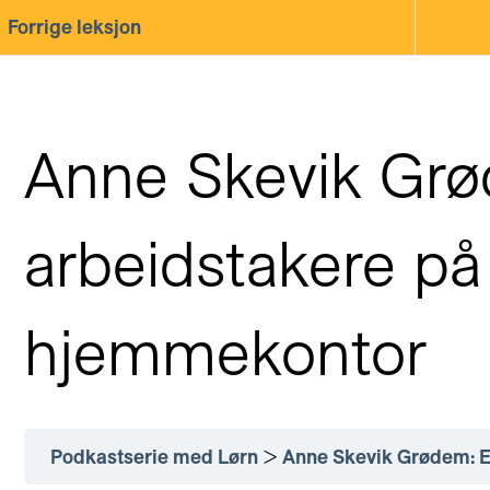
Forrige leksjon
Anne Skevik Grø
arbeidstakere på
hjemmekontor
Podkastserie med Lørn
Anne Skevik Grødem: El