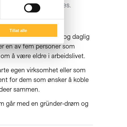
t med Lørns Silvija Seres.
Tillat alle
egger av
SISU Business
og daglig
 er en av fem personer som
 om å være eldre i arbeidslivet.
tarte egen virksomhet eller som
pent for dem som ønsker å koble
 ideer sammen.
som går med en gründer-drøm og