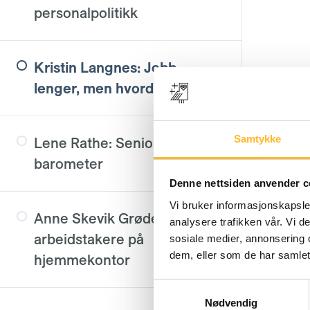
personalpolitikk
Kristin Langnes: Jobb
lenger, men hvordan?
Samtykke
Lene Rathe: Seniorpolitisk
barometer
Denne nettsiden anvender c
Vi bruker informasjonskapsler
Anne Skevik Grødem: Eldre
analysere trafikken vår. Vi 
arbeidstakere på
sosiale medier, annonsering 
dem, eller som de har samlet
hjemmekontor
Samtykkevalg
Nødvendig