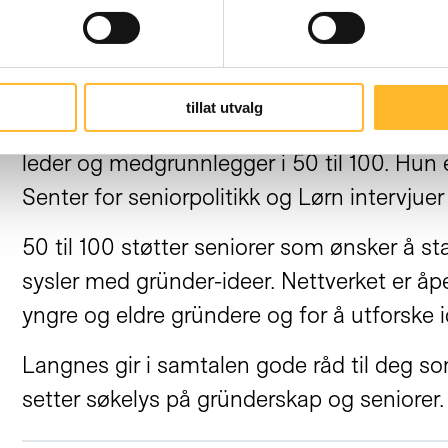
Kristin Langnes blir intervjuet til podkas
(Skjermdump)
tillat utvalg
Kristin Langnes er daglig leder og grunnl
leder og medgrunnlegger i 50 til 100. Hun
Senter for seniorpolitikk og Lørn intervjuer
50 til 100 støtter seniorer som ønsker å s
sysler med gründer-ideer. Nettverket er å
yngre og eldre gründere og for å utforske
Langnes gir i samtalen gode råd til deg 
setter søkelys på gründerskap og seniorer.