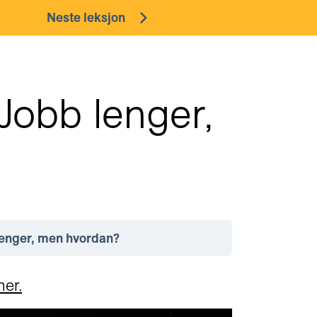
Neste leksjon
 Jobb lenger,
lenger, men hvordan?
her.