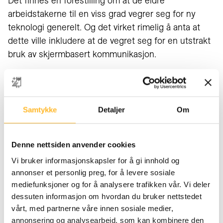
Det finnes en forestilling om at de eldre
arbeidstakerne til en viss grad vegrer seg for ny
teknologi generelt. Og det virket rimelig å anta at
dette ville inkludere at de vegret seg for en utstrakt
bruk av skjermbasert kommunikasjon.
Men de eldre arbeidstakerne har mestret
overgangen til nye arbeidsformer like godt som de
yngre.
Samtykke
Detaljer
Om
Jo eldre aldersgrupper man ser på, jo flere er det
som er ute av arbeidslivet på grunn av uførhet eller
Denne nettsiden anvender cookies
alderspensjonering. Men de som er igjen i
Vi bruker informasjonskapsler for å gi innhold og
arbeidslivet, er friske mennesker som har vært
annonser et personlig preg, for å levere sosiale
gjennom mange endringer. De føler at jobben er
mediefunksjoner og for å analysere trafikken vår. Vi deler
viktig for dem. Og dermed er det også vanskelig å
dessuten informasjon om hvordan du bruker nettstedet
rokke ved deres motivasjon.
vårt, med partnerne våre innen sosiale medier,
annonsering og analysearbeid, som kan kombinere den