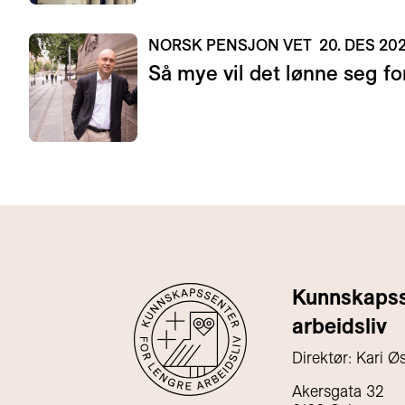
NORSK PENSJON VET
20. DES 20
Så mye vil det lønne seg for
Kunnskapsse
arbeidsliv
Direktør: Kari Ø
Akersgata 32