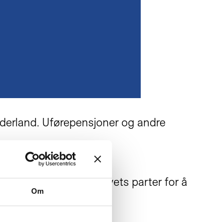
ederland. Uførepensjoner og andre
ghetene og arbeidslivets parter for å
Om