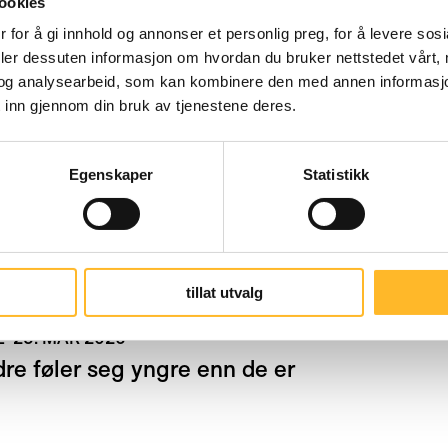
mme lange og gode arbeidsliv for sine ansatte
ookies
 for å gi innhold og annonser et personlig preg, for å levere sos
drete holdninger og atferd og til sterk vekst
deler dessuten informasjon om hvordan du bruker nettstedet vårt,
og analysearbeid, som kan kombinere den med annen informasjon d
 inn gjennom din bruk av tjenestene deres.
Egenskaper
Statistikk
tillat utvalg
SE
25. MAR 2026
dre føler seg yngre enn de er