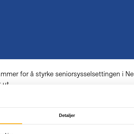
ammer for å styrke seniorsysselsettingen i N
 ut.
rammer er i innført i samarbeid mellom myndi
Detaljer
ant eldre.