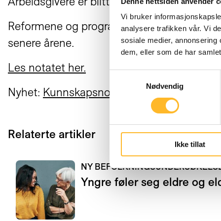
Arbeidsgivere er blitt mer opptatt av å fre
Denne nettsiden anvender c
Vi bruker informasjonskapsler
Reformene og programmene har bidratt til en
analysere trafikken vår. Vi 
sosiale medier, annonsering 
senere årene.
dem, eller som de har samlet
Les notatet her.
Samtykkevalg
Nødvendig
Nyhet:
Kunnskapsnotat om Nederland
Relaterte artikler
Ikke tillat
NY BEFOLKNINGSUNDERSØKEL
Yngre føler seg eldre og el