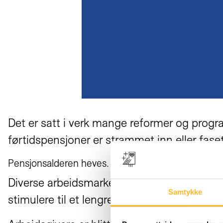
Det er satt i verk mange reformer og progr
førtidspensjoner er strammet inn eller faset
Pensjonsalderen heves.
Diverse arbeidsmarkeds- og arbeidslivsprog
Samtykke
stimulere til et lengre og bedre arbeidsliv bl