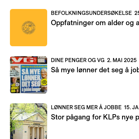
BEFOLKNINGSUNDERSØKELSE
2
Oppfatninger om alder og a
DINE PENGER OG VG
2. MAI 2025
Så mye lønner det seg å jo
LØNNER SEG MER Å JOBBE
15. J
Stor pågang for KLPs nye p