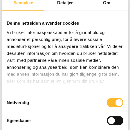
Samtykke
Detaljer
Om
Denne nettsiden anvender cookies
Les rapporten her
Vi bruker informasjonskapsler for å gi innhold og
annonser et personlig preg, for å levere sosiale
Studiene dekker fem yrker/bransjer i privat sektor
mediefunksjoner og for å analysere trafikken vår. Vi deler
og fem i offentlig sektor. De er henholdsvis industri,
dessuten informasjon om hvordan du bruker nettstedet
varehandel, finans,
vårt, med partnerne våre innen sosiale medier,
persontransport og akademikeryrker i privat sektor.
annonsering og analysearbeid, som kan kombinere den
Og sykehus, pleie og omsorg, barnehager,
med annen informasjon du har gjort tilgjengelig for dem,
undervisning og den statlig sentralforvaltning i
eller som de har samlet inn gjennom din bruk av
offentlig sektor.
tjenestene deres.
Samtykkevalg
I denne rapporten oppsummerer, konkretiserer og
Nødvendig
vurderer forskerne de utfordringer og muligheter
som er dokumentert. Formålet er å vurdere og
Egenskaper
foreslå arbeidsplass-strategier som kan bidra til at