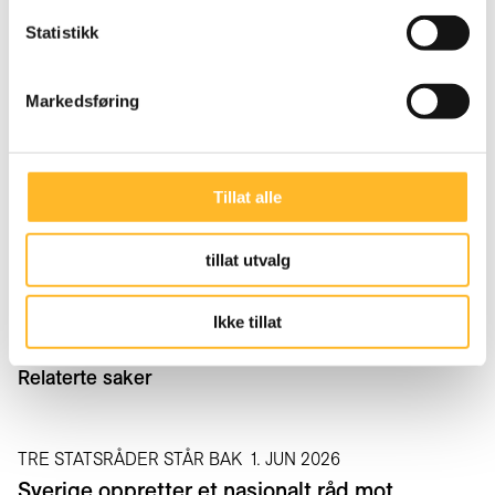
flere seniorer kan forlenge sine yrkeskarrierer.
Statistikk
Senter for seniorpolitikk har tatt initiativ til
prosjektet. Tove Midtsundstad har ledet prosjektet.
Markedsføring
Forsker Anne Inga Hilsen ved Fafo og Kerstin
Nilsson, professor ved Høgskolen i Kristianstad og
dosent ved Lund universitet har jobbet sammen
Tillat alle
med henne.
*
tillat utvalg
Her finner du flere forskningsrapporter
Ikke tillat
Relaterte saker
TRE STATSRÅDER STÅR BAK
1. JUN 2026
Sverige oppretter et nasjonalt råd mot