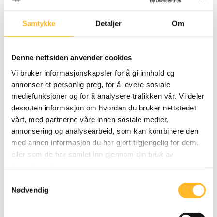
mer enn 50 ansatte ga slikt tilbud til sine ansatte,
Samtykke
Detaljer
Om
mot 26 prosent for gjennomsnittet. Vi finner ingen
signifikante forskjeller mellom bedrifter med eller
uten bedriftsintern aldersgrense når det gjelder
Denne nettsiden anvender cookies
tilbud om sluttpakker.
Vi bruker informasjonskapsler for å gi innhold og
annonser et personlig preg, for å levere sosiale
Andre kriterier enn alder
mediefunksjoner og for å analysere trafikken vår. Vi deler
62 prosent svarer at de benyttet andre kriterier enn
dessuten informasjon om hvordan du bruker nettstedet
alder da sluttpakker ble tilbudt de ansatte, mens 26
vårt, med partnerne våre innen sosiale medier,
prosent ga tilbud til alle ansatte, jf. figur 10. Kun én
annonsering og analysearbeid, som kan kombinere den
respondent svarer at virksomheten ga tilbud til alle
med annen informasjon du har gjort tilgjengelig for dem,
over en bestemt alder. Denne respondenten oppgir
eller som de har samlet inn gjennom din bruk av
at aldersgrensen for tilbud om sluttpakke var 62 år.
tjenestene deres.
Samtykkevalg
Brorparten av bedriftene tilbød inntil seks måneders
Nødvendig
lønn i sluttpakken til de ansatte som ble sagt opp i
forbindelse med nedbemanningen, mens 29 prosent