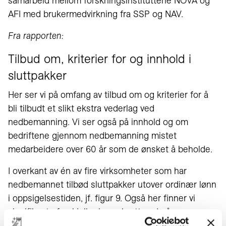
samarbeid mellom forskningsinstituttene NOVA og
AFI med brukermedvirkning fra SSP og NAV.
Fra rapporten:
Tilbud om, kriterier for og innhold i
sluttpakker
Her ser vi på omfang av tilbud om og kriterier for å
bli tilbudt et slikt ekstra vederlag ved
nedbemanning. Vi ser også på innhold og om
bedriftene gjennom nedbemanning mistet
medarbeidere over 60 år som de ønsket å beholde.
I overkant av én av fire virksomheter som har
nedbemannet tilbød sluttpakker utover ordinær lønn
i oppsigelsestiden, jf. figur 9. Også her finner vi
signifikante forskjeller i svar brutt ned på
bedriftenes størrelse: 41 prosent av bedriftene med