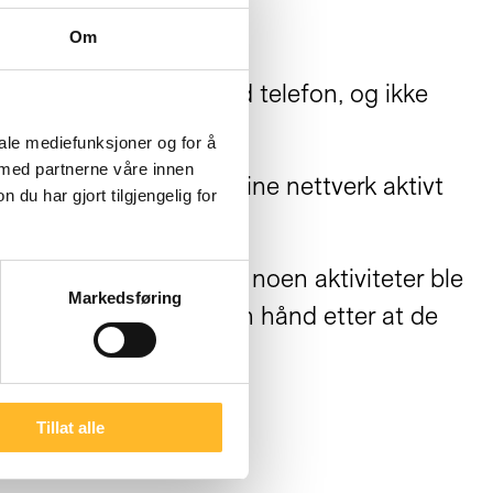
Om
te personkontakt, ved telefon, og ikke
iale mediefunksjoner og for å
 med partnerne våre innen
rne har lært å bruke sine nettverk aktivt
u har gjort tilgjengelig for
g styrke og støtte. For noen aktiviteter ble
Markedsføring
att noe kontakt på egen hånd etter at de
Tillat alle