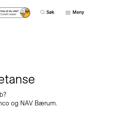
Søk
Meny
etanse
bb?
 Semco og NAV Bærum.