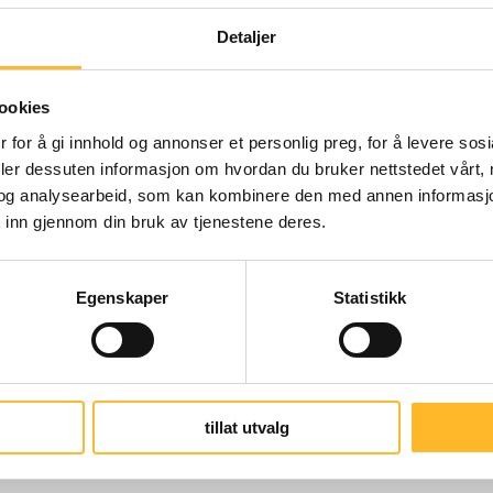
rbeide egne CVer, og å skrive søknader.
Detaljer
av å bruke sine nettverk både gjennom direk
ookies
iktig.
 for å gi innhold og annonser et personlig preg, for å levere sos
deler dessuten informasjon om hvordan du bruker nettstedet vårt,
re den som en vanlig arbeidshverdag. Deltake
og analysearbeid, som kan kombinere den med annen informasjon d
 inn gjennom din bruk av tjenestene deres.
 andre i samme situasjon oppleves som en vikti
Egenskaper
Statistikk
t med stor gjensidig støtte. Deltakerne har h
tillat utvalg