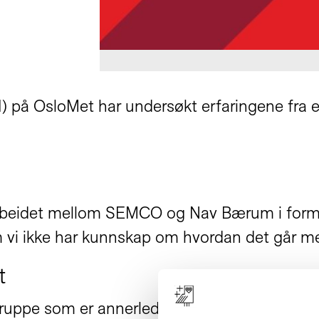
FI) på OsloMet har undersøkt erfaringene fr
beidet mellom SEMCO og Nav Bærum i form a
m vi ikke har kunnskap om hvordan det går me
t
ppe som er annerledes enn målgruppen i mang