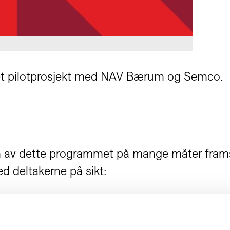
a et pilotprosjekt med NAV Bærum og Semco.
v dette programmet på mange måter framstår
d deltakerne på sikt:
e av tiltakene Nav ellers tilbyr.