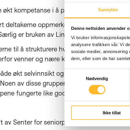
 økt kompetanse i å presentere seg selv, uta
Samtykke
ort deltakerne oppmerksomme på betydningen 
Denne nettsiden anvender c
Særlig er bruken av LinkedIn fremhevet som v
Vi bruker informasjonskapsler
analysere trafikken vår. Vi 
rne til å strukturere hverdagen og å organise
sosiale medier, annonsering 
rfor venner og nære kontakter.
dem, eller som de har samlet
Samtykkevalg
både økt selvinnsikt og selvtillit. Det å møte
Nødvendig
e. Noen av disse gruppene fungerte svært god
ene fungerte like godt for alle.
Ikke tillat
 av Senter for seniorpolitikk.