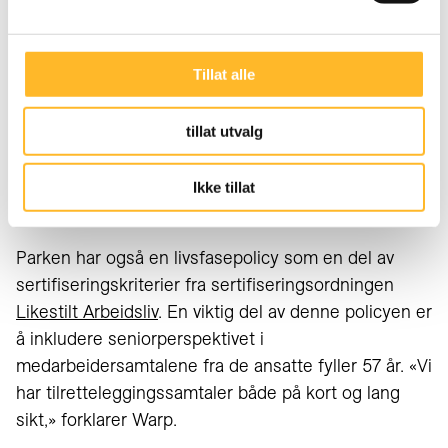
Tillat alle
Senior Andreas Hopland (f.v.) fra Dyreparken,
adm dir Per Arnstein Aamot og seniorrådgiver
tillat utvalg
Jon Fjeldstad fra Kunnskapssenter for lengre
arbeidsliv i prat med HR-direktør Kristine
Ikke tillat
Warp.
Parken har også en livsfasepolicy som en del av
sertifiseringskriterier fra sertifiseringsordningen
Likestilt Arbeidsliv
. En viktig del av denne policyen er
å inkludere seniorperspektivet i
medarbeidersamtalene fra de ansatte fyller 57 år. «Vi
har tilretteleggingssamtaler både på kort og lang
sikt,» forklarer Warp.