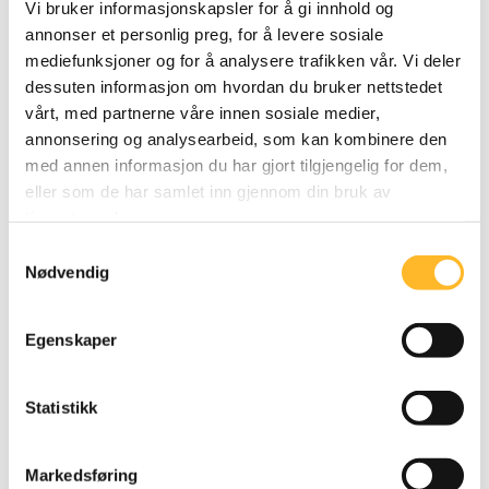
Vi bruker informasjonskapsler for å gi innhold og
«Mange seniorer sitter på gjerdet og er redde for å
annonser et personlig preg, for å levere sosiale
være for gamle,» forteller HR-direktør Kristine Warp.
mediefunksjoner og for å analysere trafikken vår. Vi deler
«Så vi har oppdaget at seniorene selv er de flinkeste
dessuten informasjon om hvordan du bruker nettstedet
til å rekruttere nye seniorer. De forstår hverandre og
vårt, med partnerne våre innen sosiale medier,
annonsering og analysearbeid, som kan kombinere den
kan lettere kommunisere verdien av å fortsette i
med annen informasjon du har gjort tilgjengelig for dem,
arbeidslivet.»
eller som de har samlet inn gjennom din bruk av
tjenestene deres.
Inn i medarbeidersamtaler
Samtykkevalg
Nødvendig
Egenskaper
Statistikk
Markedsføring