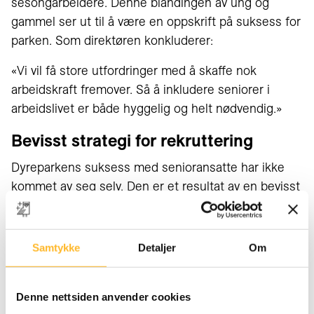
sesongarbeidere. Denne blandingen av ung og
gammel ser ut til å være en oppskrift på suksess for
parken. Som direktøren konkluderer:
«Vi vil få store utfordringer med å skaffe nok
arbeidskraft fremover. Så å inkludere seniorer i
arbeidslivet er både hyggelig og helt nødvendig.»
Bevisst strategi for rekruttering
Dyreparkens suksess med senioransatte har ikke
kommet av seg selv. Den er et resultat av en bevisst
strategi og tilrettelegging. For to år siden ble det
gjennomført ordinære jobbintervjuer med
potensielle seniormedarbeidere. For mange av disse
Samtykke
Detaljer
Om
var det flere år siden sist de hadde vært i en
intervjusituasjon. Seniorene var spente og noen var
Denne nettsiden anvender cookies
usikre.