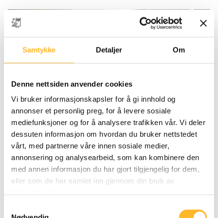
Samtykke
Detaljer
Om
Denne nettsiden anvender cookies
Vi bruker informasjonskapsler for å gi innhold og
annonser et personlig preg, for å levere sosiale
mediefunksjoner og for å analysere trafikken vår. Vi deler
dessuten informasjon om hvordan du bruker nettstedet
Evaluering
vårt, med partnerne våre innen sosiale medier,
For å sikre at mulighetene for å utvikle gode
annonsering og analysearbeid, som kan kombinere den
senkarrierer fungerer slik de var tenkt, er det viktig å
med annen informasjon du har gjort tilgjengelig for dem,
følge opp og evaluere hvordan det fungerer i
eller som de har samlet inn gjennom din bruk av
tjenestene deres.
praksis. Dette kan skje underveis i hverdagen og i
egne evalueringer. Her en noen punkter som kan
Samtykkevalg
Nødvendig