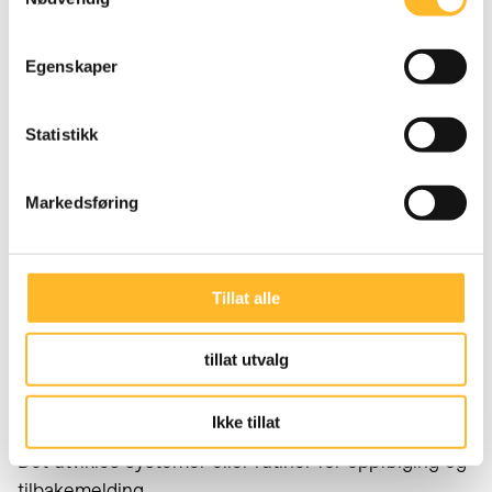
vurderes:
Egenskaper
Hvordan planlegger vi for gode
senkarrierer?
Statistikk
Hvordan blir mulighetene i
personalpolitikken praktisert?
Har vi en strategi som fører til at flere kan
Markedsføring
fortsette lenger?
Hvordan er strategien fulgt opp og
hvordan blir konkrete tiltak gjennomført?
Tillat alle
Blir det innhentet erfaringer fra både de
ansatte, tillitsvalgte og ledere?
tillat utvalg
Er det tiltak som mangler?
Ikke tillat
Det utvikles systemer eller rutiner for oppfølging og
tilbakemelding.