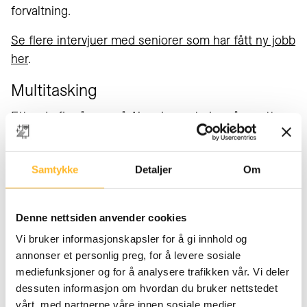
forvaltning.
Se flere intervjuer med seniorer som har fått ny jobb
her
.
Multitasking
Etter de fire årene på Ahus begynte hun å se etter
andre stillinger. Hun søkte på jobb i kommunen som
fagkonsulent og ble innstilt som nr 2. «Men jeg gav
Samtykke
Detaljer
Om
meg ikke – neste gang en ny stilling ble utlyst,
søkte jeg på den og tok kontakt med leder pr
telefon. Og denne gangen lyktes jeg i en alder av 58
Denne nettsiden anvender cookies
år,» forteller Jane.
Vi bruker informasjonskapsler for å gi innhold og
annonser et personlig preg, for å levere sosiale
Hun fikk jobb som fagkonsulent/saksbehandler i
mediefunksjoner og for å analysere trafikken vår. Vi deler
Lørenskog kommune. «Da kom avdelingslederen
dessuten informasjon om hvordan du bruker nettstedet
min på sykehuset og spurte om jeg ville ha fast jobb
vårt, med partnerne våre innen sosiale medier,