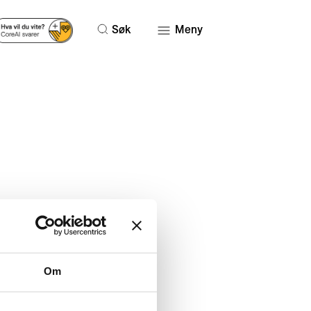
Søk
Meny
. OKT 2024
Om
r