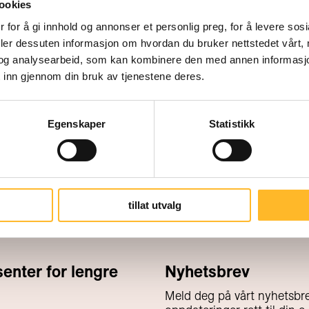
30 prosent av seniorene i 2023 ha
ookies
høgskoleutdannelse, mot 14 prosen
 for å gi innhold og annonser et personlig preg, for å levere sos
deler dessuten informasjon om hvordan du bruker nettstedet vårt,
og analysearbeid, som kan kombinere den med annen informasjon d
 inn gjennom din bruk av tjenestene deres.
Egenskaper
Statistikk
tillat utvalg
nter for lengre
Nyhetsbrev
Meld deg på vårt nyhetsbre