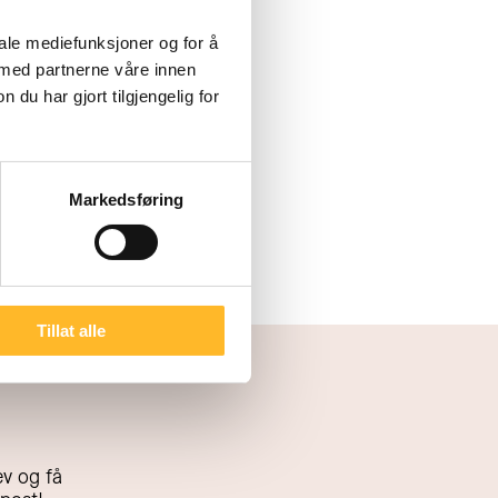
dde universitets- og
t i år 2000.
iale mediefunksjoner og for å
 med partnerne våre innen
u har gjort tilgjengelig for
Markedsføring
Tillat alle
v og få