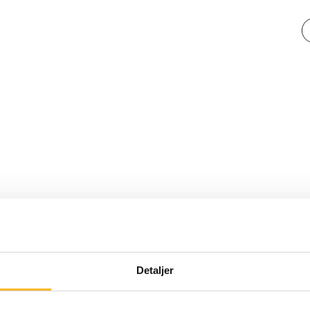
NYE TALL FRA ALDERSVENNLIG NORGE
24
Detaljer
Seniorenes utdannelsesnivå øke