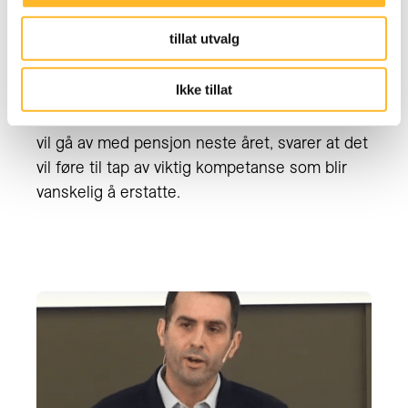
tillat utvalg
TEMA FRA NHO
25. MAR 2024
Ikke tillat
Aldring rammer bransjene ulikt
En av tre av bedriftene som har ansatte som
vil gå av med pensjon neste året, svarer at det
vil føre til tap av viktig kompetanse som blir
vanskelig å erstatte.