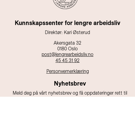
Kunnskapssenter for lengre arbeidsliv
Direktør: Kari Østerud
Akersgata 32
0180 Oslo
post@lengrearbeidsliv.no
45 45 31 92
Personvernerklæring
Nyhetsbrev
Meld deg på vårt nyhetsbrev og få oppdateringer rett til
din e-post!
E-post
Send