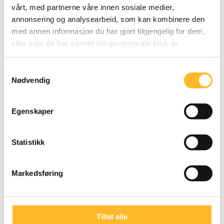
vårt, med partnerne våre innen sosiale medier,
annonsering og analysearbeid, som kan kombinere den
med annen informasjon du har gjort tilgjengelig for dem,
KVELDSNYTT SØNDAG
8. APR 2024
eller som de har samlet inn gjennom din bruk av
Det må bli enklere å jobbe lenge
tjenestene deres.
Senter for seniorpolitikk mener politikerne må
Samtykkevalg
Nødvendig
tenke nytt for å gjøre det mulig for flere å
jobbe lenger.
Egenskaper
Statistikk
Markedsføring
Tillat alle