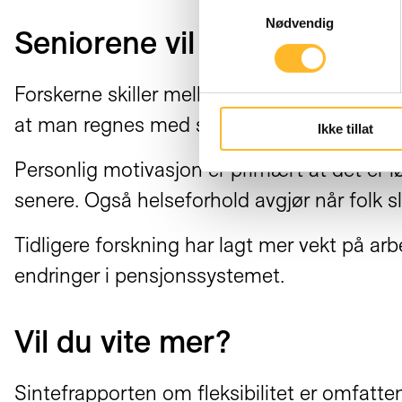
Samtykkevalg
Nødvendig
Seniorene vil være med
Forskerne skiller mellom arbeidsrelatert o
at man regnes med som en del av det.
Ikke tillat
Personlig motivasjon er primært at det er 
senere. Også helseforhold avgjør når folk sl
Tidligere forskning har lagt mer vekt på ar
endringer i pensjonssystemet.
Vil du vite mer?
Sintefrapporten om fleksibilitet er omfatt