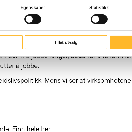
Egenskaper
Statistikk
g personlig motivasjon. Det handler om å få b
tillat utvalg
lønnsomt å jobbe lenger, både for å få lønn l
utter å jobbe.
beidslivspolitikk. Mens vi ser at virksomheten
ende.
Finn hele her
.