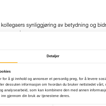
kollegaers synliggjøring av betydning og bidr
nnsmessig.
Detaljer
 være et individuelt ansvar. Det bør også være
medarbeidersamtaler og milepælsamtaler for 
ookies
 for å gi innhold og annonser et personlig preg, for å levere sos
jeg har blitt en del av det vi har dialog om me
deler dessuten informasjon om hvordan du bruker nettstedet vårt,
og analysearbeid, som kan kombinere den med annen informasjon d
å er krevende å rekruttere og lære opp ny arb
 inn gjennom din bruk av tjenestene deres.
g industri.