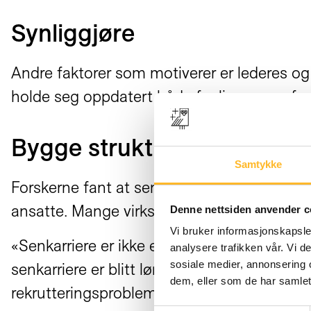
Synliggjøre
Andre faktorer som motiverer er lederes og 
holde seg oppdatert både faglig og samfu
Bygge struktur
Samtykke
Forskerne fant at senkarriere ikke bare bør
ansatte. Mange virksomheter bruker også 
Denne nettsiden anvender c
Vi bruker informasjonskapsler
«Senkarriere er ikke et prosjekt. Det er at 
analysere trafikken vår. Vi 
sosiale medier, annonsering 
senkarriere er blitt lønnsomt fordi det ogs
dem, eller som de har samlet
rekrutteringsproblemer innen særlig helse o