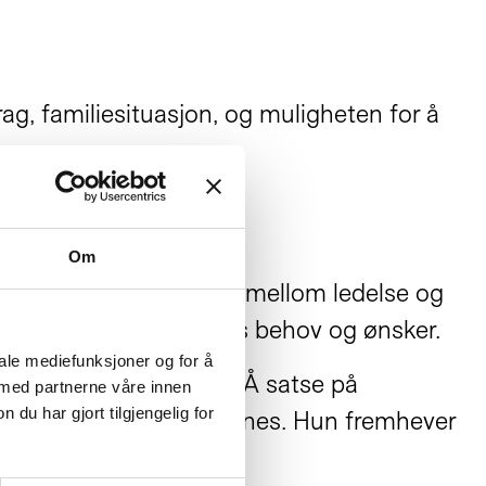
ag, familiesituasjon, og muligheten for å
Om
 del av en felles dialog mellom ledelse og
å følge opp seniorenes behov og ønsker.
iale mediefunksjoner og for å
llom ledelse og ansatte. Å satse på
 med partnerne våre innen
u har gjort tilgjengelig for
eidskraft,» forklarer Håpnes. Hun fremhever