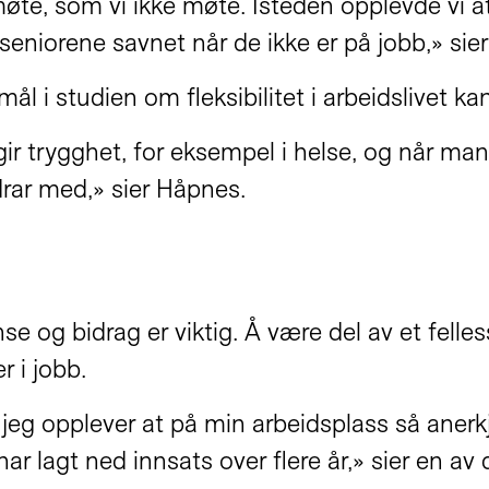
 møte, som vi ikke møte. Isteden opplevde vi
seniorene savnet når de ikke er på jobb,» sie
 i studien om fleksibilitet i arbeidslivet kan 
 trygghet, for eksempel i helse, og når man 
drar med,» sier Håpnes.
se og bidrag er viktig. Å være del av et fell
r i jobb.
når jeg opplever at på min arbeidsplass så a
har lagt ned innsats over flere år,» sier en av