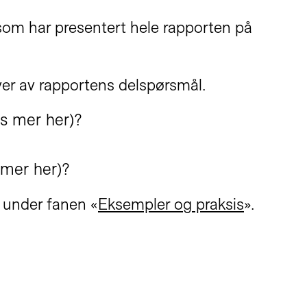
som har presentert hele rapporten på
ver av rapportens delspørsmål.
es mer her
)?
 mer her
)?
e under fanen «
Eksempler og praksis
».