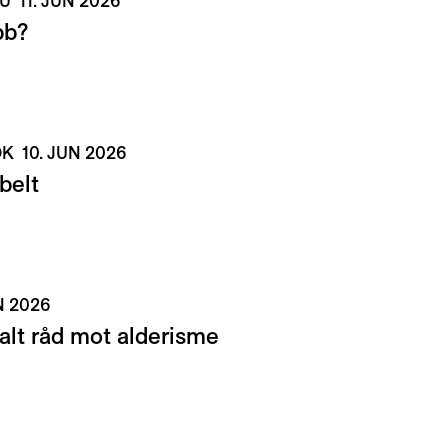
NU
11. JUN 2026
bb?
NOK
10. JUN 2026
belt
N 2026
alt råd mot alderisme