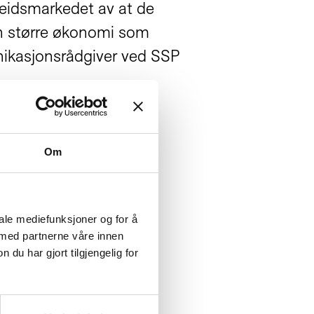
beidsmarkedet av at de
en større økonomi som
unikasjonsrådgiver ved SSP
Om
rdPress
ttsidene. Vi spisser
iale mediefunksjoner og for å
 med partnerne våre innen
 deg, og pusser opp
u har gjort tilgjengelig for