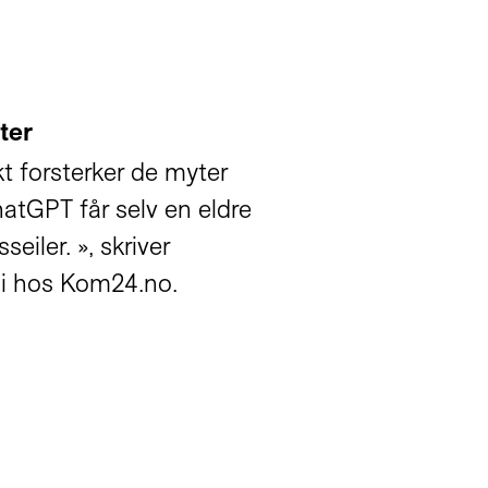
ter
kt forsterker de myter
atGPT får selv en eldre
seiler. », skriver
li hos Kom24.no.