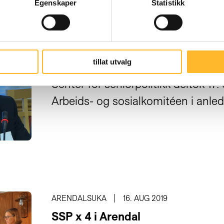
Egenskaper
Statistikk
STATSBUDSJETTET
21. OKT 2019
tillat utvalg
SSP på høring hos Stortingskomi
Senter for seniorpolitikk deltok 17
Arbeids- og sosialkomitéen i anled
ARENDALSUKA
16. AUG 2019
SSP x 4 i Arendal