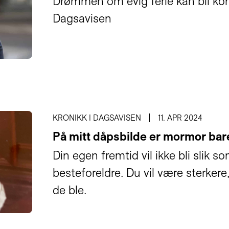
Drømmen om evig ferie kan bli kort
Dagsavisen
KRONIKK I DAGSAVISEN
11. APR 2024
På mitt dåpsbilde er mormor bare
Din egen fremtid vil ikke bli slik 
besteforeldre. Du vil være sterker
de ble.