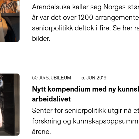
Arendalsuka kaller seg Norges stør
år var det over 1200 arrangementer
seniorpolitikk deltok i fire. Se her
bilder.
50-ÅRSJUBILEUM
5. JUN 2019
Nytt kompendium med ny kunnsk
arbeidslivet
Senter for seniorpolitikk utgir n
forskning og kunnskapsoppsummeri
årene.