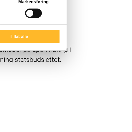
Markedsføring
Tillat alle
té
. oktober på åpen høring i
ning statsbudsjettet.