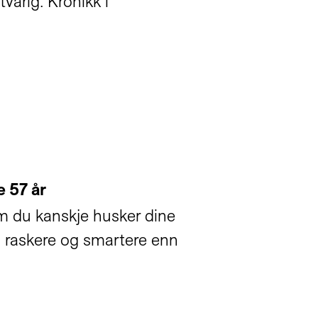
varig. Kronikk i
 57 år
som du kanskje husker dine
e, raskere og smartere enn