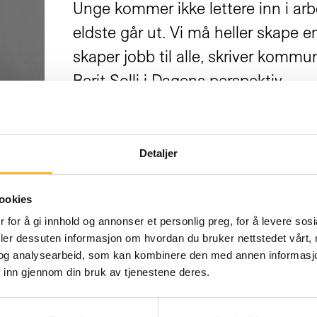
Unge kommer ikke lettere inn i ar
eldste går ut. Vi må heller skape 
skaper jobb til alle, skriver komm
Berit Solli i Dagens perspektiv.
Detaljer
FORNYELSE
23. OKT 2019
SSP lanserer nye nettsider i Wo
ookies
Senter for seniorpolitikk fornyer ne
 for å gi innhold og annonser et personlig preg, for å levere sos
deler dessuten informasjon om hvordan du bruker nettstedet vårt,
innholdet mot hva vi kan gjøre for
og analysearbeid, som kan kombinere den med annen informasjon d
designet. Fortell hva du synes!
 inn gjennom din bruk av tjenestene deres.