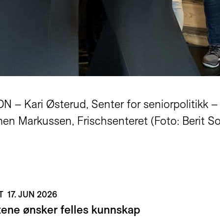
N – Kari Østerud, Senter for seniorpolitikk –
n Markussen, Frischsenteret (Foto: Berit Sol
ET
17. JUN 2026
rtene ønsker felles kunnskap