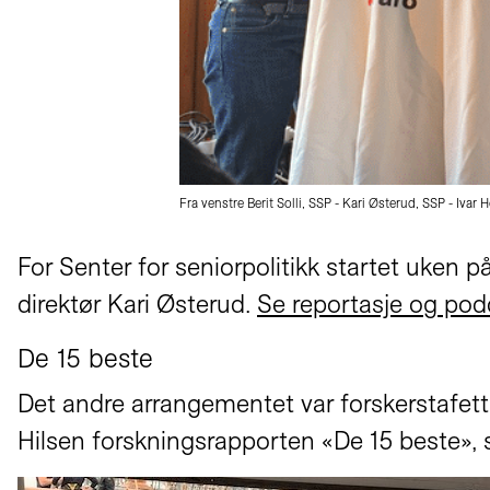
Fra venstre Berit Solli, SSP - Kari Østerud, SSP - Iva
For Senter for seniorpolitikk startet uken 
direktør Kari Østerud.
Se reportasje og podc
De 15 beste
Det andre arrangementet var forskerstafet
Hilsen forskningsrapporten «De 15 beste», s