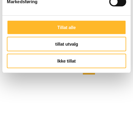
ALDERISME
30. JUL 2019
Markedsføring
Ny masteroppgave om alderisme
Jeg fant at de eldste intervjuobjektene var
Tillat alle
beinøffe mot sin egen aldersgruppe, sier Tone
Merete Løwen.
tillat utvalg
Ikke tillat
Forrige side
2