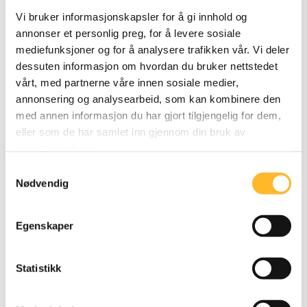
Ny studie om oppfatninger av eldre
Vi bruker informasjonskapsler for å gi innhold og
arbeidstakere
annonser et personlig preg, for å levere sosiale
mediefunksjoner og for å analysere trafikken vår. Vi deler
AFI har studert hvordan eldre arbeidstakeres
dessuten informasjon om hvordan du bruker nettstedet
roller og funksjon forstås i lys av prosesser i
vårt, med partnerne våre innen sosiale medier,
arbeidsmiljøet.
annonsering og analysearbeid, som kan kombinere den
med annen informasjon du har gjort tilgjengelig for dem,
eller som de har samlet inn gjennom din bruk av
tjenestene deres.
Samtykkevalg
Nødvendig
Egenskaper
Statistikk