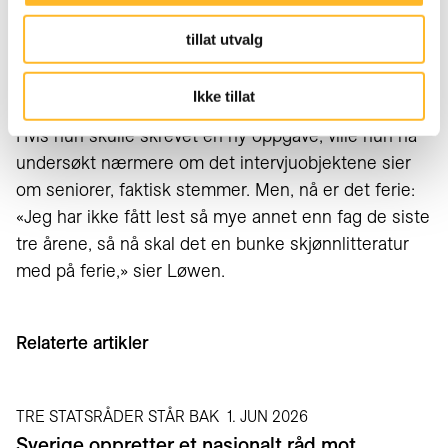
eller bare må søke på hva-som-helst,» sier Løwen.
tillat utvalg
Tid for bok
Ikke tillat
Hvis hun skulle skrevet en ny oppgave, ville hun ha
undersøkt nærmere om det intervjuobjektene sier
om seniorer, faktisk stemmer. Men, nå er det ferie:
«Jeg har ikke fått lest så mye annet enn fag de siste
tre årene, så nå skal det en bunke skjønnlitteratur
med på ferie,» sier Løwen.
Relaterte artikler
TRE STATSRÅDER STÅR BAK
1. JUN 2026
Sverige oppretter et nasjonalt råd mot