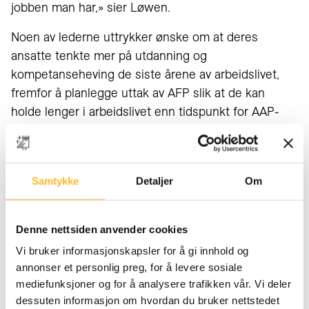
jobben man har,» sier Løwen.
Noen av lederne uttrykker ønske om at deres
ansatte tenkte mer på utdanning og
kompetanseheving de siste årene av arbeidslivet,
fremfor å planlegge uttak av AFP slik at de kan
holde lenger i arbeidslivet enn tidspunkt for AAP-
retten. Samtidig er det store forskjeller i hvor mye
lederne støtter sine ansatte i å ta utdannelse med
tid og penger.
Samtykke
Detaljer
Om
Vise lyst på akkurat denne
Denne nettsiden anvender cookies
jobben
Vi bruker informasjonskapsler for å gi innhold og
annonser et personlig preg, for å levere sosiale
mediefunksjoner og for å analysere trafikken vår. Vi deler
«De som skal rekruttere sier at det ofte er veldig
dessuten informasjon om hvordan du bruker nettstedet
tydelig at eldre jobbsøkere ufrivillig har kommet i en