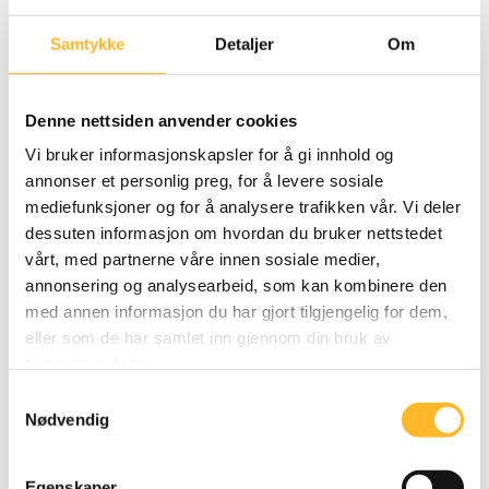
Senter for seniorpolitikk jobber for at flest mulig skal
Samtykke
Detaljer
Om
kunne og ville jobbe lengst mulig. Vi får en del
spørsmål om pensjon, men vi er verken de beste
Denne nettsiden anvender cookies
eller de riktige til å svare.
Vi bruker informasjonskapsler for å gi innhold og
Derfor har vi nå fått ekspertene i
Actecan
til å
annonser et personlig preg, for å levere sosiale
utarbeide for oss en ny veiledning.
mediefunksjoner og for å analysere trafikken vår. Vi deler
dessuten informasjon om hvordan du bruker nettstedet
Det viktigste budskapet er at du må starte med å
vårt, med partnerne våre innen sosiale medier,
logge inn og sjekke dine sider hos
NAV
og
Norsk
annonsering og analysearbeid, som kan kombinere den
Pensjon
, og så ta det derfra.
med annen informasjon du har gjort tilgjengelig for dem,
eller som de har samlet inn gjennom din bruk av
Les mer om arbeid og pensjon her.
tjenestene deres.
Samtykkevalg
Nødvendig
Relaterte artikler
Egenskaper