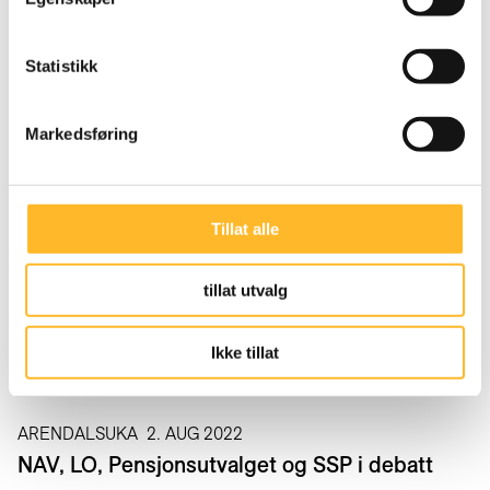
DINE PENGER OG VG
2. MAI 2025
Så mye lønner det seg å jobbe lenger
Statistikk
LØNNER SEG MER Å JOBBE
15. JAN 2025
Markedsføring
Stor pågang for KLPs nye pensjonskalkulator
NORSK PENSJON VET
20. DES 2024
Tillat alle
Så mye vil det lønne seg for deg å jobbe ett år
til
tillat utvalg
SENKARRIERER OG YRKESAVGANG
14. MAR 2023
Ikke tillat
Veier ut av arbeidslivet
ARENDALSUKA
2. AUG 2022
NAV, LO, Pensjonsutvalget og SSP i debatt