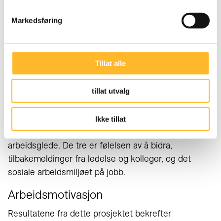
Medbestemmelses-barometeret og kvalitative
Markedsføring
intervjuer med tolv senior arbeidstakere i
departementer og direktorater.
Arbeidsglede
Tillat alle
De kvantitative analysene viser at høy
tillat utvalg
arbeidsmotivasjon og positive utfordringer henger
sammen med lavere egenvurdert sannsynlighet for
å være pensjonert om fem år. I de kvalitative
Ikke tillat
intervjuene vektlegger seniorene tre aspekter ved
arbeidsglede. De tre er følelsen av å bidra,
tilbakemeldinger fra ledelse og kolleger, og det
sosiale arbeidsmiljøet på jobb.
Arbeidsmotivasjon
Resultatene fra dette prosjektet bekrefter