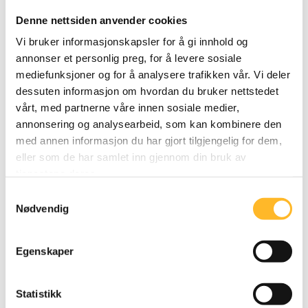
Denne nettsiden anvender cookies
Positive utfordringer
Vi bruker informasjonskapsler for å gi innhold og
annonser et personlig preg, for å levere sosiale
Utenom alder, er det ingen andre variabler vi har
mediefunksjoner og for å analysere trafikken vår. Vi deler
målt som har en selvstendig signifikant
dessuten informasjon om hvordan du bruker nettstedet
sammenheng med sannsynlighet for pensjonering
vårt, med partnerne våre innen sosiale medier,
når andre demografiske og arbeidsmiljøvariabler tas
annonsering og analysearbeid, som kan kombinere den
hensyn til.
med annen informasjon du har gjort tilgjengelig for dem,
Det at arbeidet er en kilde til utvikling og utfoldelse
eller som de har samlet inn gjennom din bruk av
og at man møter positive utfordringer på jobb er
tjenestene deres.
også viktige dimensjoner som trekkes fram i
Samtykkevalg
Nødvendig
intervjuene vi har gjennomført i sentralforvaltningen.
Utvikling, utfoldelse og mestring er viktig for
seniorer i den siste fasen i arbeidslivet.
Egenskaper
Datagrunnlaget
Statistikk
Det er hentet fra Arbeidslivsbarometeret og