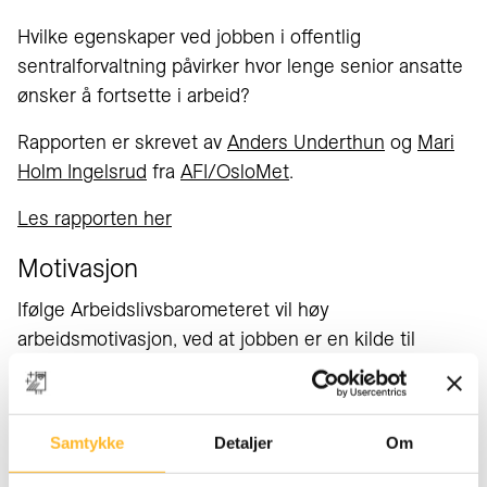
Hvilke egenskaper ved jobben i offentlig
sentralforvaltning påvirker hvor lenge senior ansatte
ønsker å fortsette i arbeid?
Rapporten er skrevet av
Anders Underthun
og
Mari
Holm Ingelsru
d
fra
AFI/OsloMe
t
.
Les rapporten her
Motivasjon
Ifølge Arbeidslivsbarometeret vil høy
arbeidsmotivasjon, ved at jobben er en kilde til
utvikling og utfoldelse, minske sannsynligheten for
at ansatte i offentlig sentralforvaltning er pensjonert
om fem år. Tilsvarende vil lav arbeidsmotivasjon øke
Samtykke
Detaljer
Om
sannsynligheten for pensjonering om fem år.