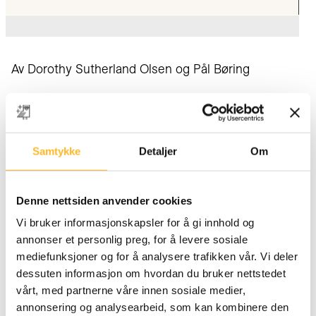
Av Dorothy Sutherland Olsen og Pål Børing
Les rapporten her
Endringer
Samtykke
Detaljer
Om
Rapporten presenterer et bilde av en engasjert
arbeidsgruppe som er opptatt av å videreutvikle seg.
Og de ønsker å møte nye utfordringer på egen
Denne nettsiden anvender cookies
arbeidsplass. Vi ser også at de fleste jobber i
Vi bruker informasjonskapsler for å gi innhold og
ganske dynamiske arbeidsmiljøer. De må forholde
annonser et personlig preg, for å levere sosiale
seg til endringer i organisasjoner og markeder i
mediefunksjoner og for å analysere trafikken vår. Vi deler
tillegg til nye teknologier og nye arbeidsrutiner.
dessuten informasjon om hvordan du bruker nettstedet
vårt, med partnerne våre innen sosiale medier,
Kompetanseutvikling
annonsering og analysearbeid, som kan kombinere den