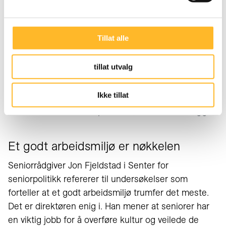
Tillat alle
Hotelleier Kristian Samnøen (t.v.)
tillat utvalg
viser frem himmelseng på et av
rommene til seniorrådgiver Jon
Ikke tillat
Fjeldstad fra Senter for
seniorpoliitkk. (Foto: Mette Bugge)
Et godt arbeidsmiljø er nøkkelen
Seniorrådgiver Jon Fjeldstad i Senter for
seniorpolitikk refererer til undersøkelser som
forteller at et godt arbeidsmiljø trumfer det meste.
Det er direktøren enig i. Han mener at seniorer har
en viktig jobb for å overføre kultur og veilede de