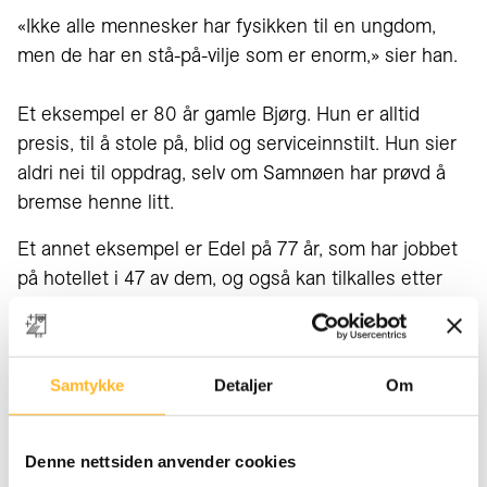
«Ikke alle mennesker har fysikken til en ungdom,
men de har en stå-på-vilje som er enorm,» sier han.
Et eksempel er 80 år gamle Bjørg. Hun er alltid
presis, til å stole på, blid og serviceinnstilt. Hun sier
aldri nei til oppdrag, selv om Samnøen har prøvd å
bremse henne litt.
Et annet eksempel er Edel på 77 år, som har jobbet
på hotellet i 47 av dem, og også kan tilkalles etter
behov. Lokale kvinner og menn vil gjerne bidra.
Samnøen er selv tilgjengelig nesten hele døgnet på
Samtykke
Detaljer
Om
hotellet fra 1949. Mye av arbeidet på hotellet med
101 rom blir dugnad, for å få alt til å fungere. Livet på
en slik arbeidsplass er arbeidskrevende, men også
Denne nettsiden anvender cookies
veldig fint. De yngre, som den dagen