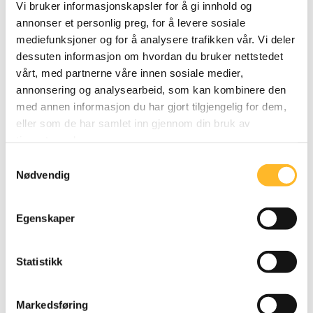
Vi bruker informasjonskapsler for å gi innhold og
lengrearbeidsliv.no kommer på besøk renholder
annonser et personlig preg, for å levere sosiale
rommene, er enige i det.
mediefunksjoner og for å analysere trafikken vår. Vi deler
dessuten informasjon om hvordan du bruker nettstedet
Dro under pandemien
vårt, med partnerne våre innen sosiale medier,
annonsering og analysearbeid, som kan kombinere den
Da pandemien kom, dro ansatte og vikarer fra
med annen informasjon du har gjort tilgjengelig for dem,
Romania, Danmark, Sverige og Polen hjem. Nå sliter
eller som de har samlet inn gjennom din bruk av
han med å få nok folk, og vil selvsagt at både
tjenestene deres.
seniorer og juniorer skal tilby seg. Samnøen trekker
Samtykkevalg
frem Bjørg igjen. Hun har vært der i 25 år og meldte
Nødvendig
seg til tjeneste da direktøren ikke hadde nok folk til
å få stelt rommene under pandemien.
Egenskaper
Statistikk
Markedsføring