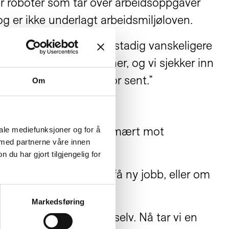
 ser roboter som tar over arbeidsoppgaver
g er ikke underlagt arbeidsmiljøloven.
r oss over 50 blir det stadig vanskeligere
tikkene, posten forsvinner, og vi sjekker inn
i dette før det blir for sent.”
Om
render. Vi retter oss primært mot
iale mediefunksjoner og for å
 med partnerne våre innen
e lange yrkesliv.
u har gjort tilgjengelig for
 at det er vanskelig å få ny jobb, eller om
.
Markedsføring
der», altså seniorene selv. Nå tar vi en