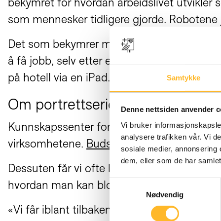
bekymret for hvordan arbeidslivet utvikler s
som mennesker tidligere gjorde. Robotene j
Det som bekymrer meg mest, er at de få jobb
å få jobb, selv etter et langt yrkesliv. Vi se
på hotell via en iPad. Menneskelig kontakt o
Samtykke
Om portrettserien
Denne nettsiden anvender c
Kunnskapssenter for lengre arbeidsliv pleie
Vi bruker informasjonskapsler
analysere trafikken vår. Vi 
virksomhetene.
Budskapet
er at virksomhet
sosiale medier, annonsering 
dem, eller som de har samlet
Dessuten får vi ofte henvendelser fra senior
hvordan man kan blomstre i jobben etter se
Samtykkevalg
Nødvendig
«Vi får iblant tilbakemeldinger om at vi ikk