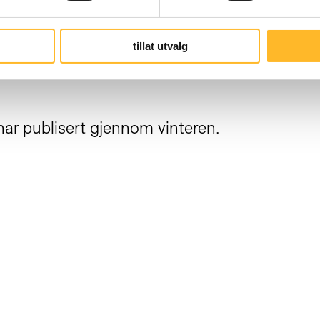
ter av individer. Det blir en motvekt til vår 
ne, og de kan sette tæl i folk som føler at de 
tillat utvalg
 har publisert gjennom vinteren.