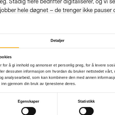
eg. Stadig flere bedrifter digitaliserer, og vi
obber hele døgnet – de trenger ikke pauser o
ene som blir igjen, forbeholdes de yngre. Fo
r det overalt: Vi kjøper mat uten betjening i bu
g erfaring betyr stadig mindre. Noen må ta tak 
Detaljer
ookies
r å omtale forskning, statistikk, metoder og t
 for å gi innhold og annonser et personlig preg, for å levere sos
deler dessuten informasjon om hvordan du bruker nettstedet vårt,
ene må utvikle sin personalpolitikk til å utvikl
og analysearbeid, som kan kombinere den med annen informasjon d
 inn gjennom din bruk av tjenestene deres.
er selv. Noen ønsker å fortelle sin historie om
ksti, om å ta mer utdannelse, eller noe annet
Egenskaper
Statistikk
e snakker nok med og løfter frem «dem det gjel