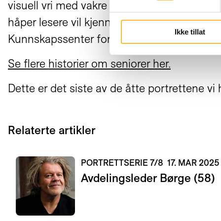
visuell vri med vakre og uttrykksfull portret
håper lesere vil kjenne seg igjen i portrette
Ikke tillat
Kunnskapssenter for lengre arbeidsliv.
Se flere historier om seniorer her.
Dette er det siste av de åtte portrettene vi
Relaterte artikler
PORTRETTSERIE 7/8
17. MAR 2025
Avdelingsleder Børge (58)