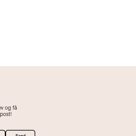
v og få
-post!
Send