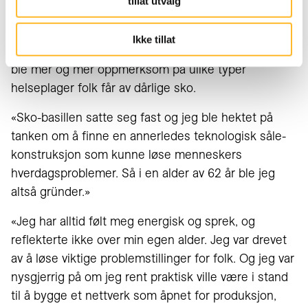
tillat utvalg
Ble gründer 62 år gammel
Gjennom jobben i Sveits ble Håvard engasjert i
Ikke tillat
hvordan mennesket optimalt bør bevege seg. Han
ble mer og mer oppmerksom på ulike typer
helseplager folk får av dårlige sko.
«Sko-basillen satte seg fast og jeg ble hektet på
tanken om å finne en annerledes teknologisk såle-
konstruksjon som kunne løse menneskers
hverdagsproblemer. Så i en alder av 62 år ble jeg
altså gründer.»
«Jeg har alltid følt meg energisk og sprek, og
reflekterte ikke over min egen alder. Jeg var drevet
av å løse viktige problemstillinger for folk. Og jeg var
nysgjerrig på om jeg rent praktisk ville være i stand
til å bygge et nettverk som åpnet for produksjon,