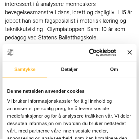
interessert i å analysere menneskers
bevegelsesmønstre i dans, idrett og dagligliv. I 15 år
jobbet han som fagspesialist i motorisk læring og
teknikkutvikling i Olympiatoppen. Samt 10 år som
pedagog ved Statens Balletthøgskole.
#Det var en epoke som gav meg innsikt i kropp,
bevegelser og bevegelseslæring. Jeg fikk jobbe med
fantastisk spennende mennesker som ville gjøre alt
Samtykke
Detaljer
Om
for å prestere bedre.»
Denne nettsiden anvender cookies
Jeg ønsker å skape mer innsikt og få noe til å
fungere slik at ting blir bedre.
Vi bruker informasjonskapsler for å gi innhold og
annonser et personlig preg, for å levere sosiale
mediefunksjoner og for å analysere trafikken vår. Vi deler
I 2007 ble han fagsjef for Masai Barefoot
dessuten informasjon om hvordan du bruker nettstedet
Technology (MBT) i Skandinavia, et sveitsisk firma
vårt, med partnerne våre innen sosiale medier,
som solgte sko over hele verden. Håvard satt i
annonsering og analysearbeid, som kan kombinere den